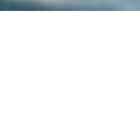
DS_BREADCRUMB.HOME
SCOPRI
FAMILY
FAMILY ACTIVE
FAMILY WATER SPORTS
DIVERTIMENTO A CASCATA
Un tuffo nelle avventure in famiglia
La sponda del Garda Trentino è lo specchio
d’acqua che tutti gli appassionati e le patite
di sport acquatici cercano
. Anche per quelli
che hanno tolto da poco i braccioli o che li
indossano ancora! Vela e windsurf (a partire