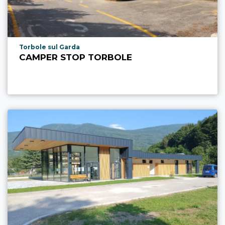
Località punto di interesse
Torbole sul Garda
CAMPER STOP TORBOLE