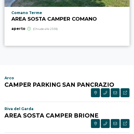
Località punto di interesse
Comano Terme
AREA SOSTA CAMPER COMANO
aperto
(Chiude alle 23:59)
Arco
CAMPER PARKING SAN PANCRAZIO
Riva del Garda
AREA SOSTA CAMPER BRIONE