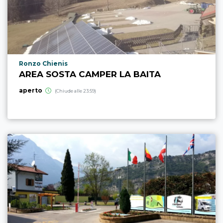
Località punto di interesse
Ronzo Chienis
AREA SOSTA CAMPER LA BAITA
aperto
(Chiude alle 23:59)