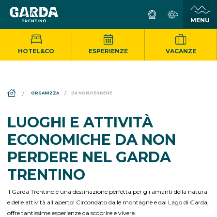
HOTEL&CO
ESPERIENZE
VACANZE
DS_BREADCRUMB.HOME
ORGANIZZA
DA NON PERDERE
LUOGHI E ATTIVITÀ
ECONOMICHE DA NON
PERDERE NEL GARDA
TRENTINO
Il Garda Trentino è una destinazione perfetta per gli amanti della natura
e delle attività all'aperto! Circondato dalle montagne e dal Lago di Garda,
offre tantissime esperienze da scoprire e vivere.