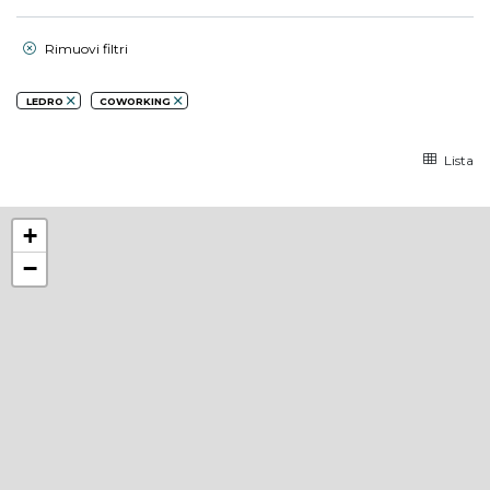
Rimuovi filtri
LEDRO
COWORKING
Lista
+
−