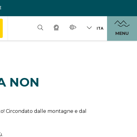
E
ITA
MENU
DA NON
erto! Circondato dalle montagne e dal
ù.