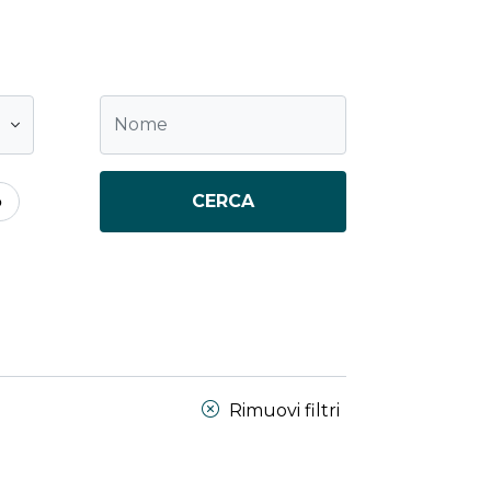
CERCA
o
Rimuovi filtri