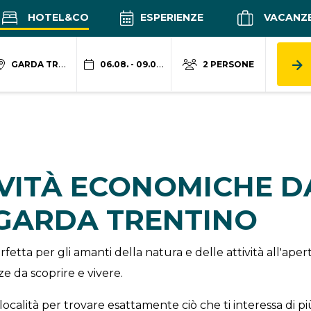
HOTEL&CO
ESPERIENZE
VACANZ
GARDA TRENTINO
06.08. - 09.08.
2 PERSONE
IVITÀ ECONOMICHE 
 GARDA TRENTINO
fetta per gli amanti della natura e delle attività all'ap
e da scoprire e vivere.
località per trovare esattamente ciò che ti interessa di pi