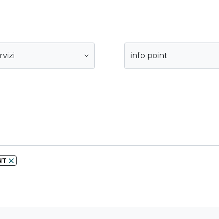
rvizi
info point
NT