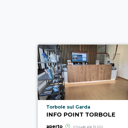
Località punto di interesse
Torbole sul Garda
INFO POINT TORBOLE
aperto
(Chiude alle 13:00)