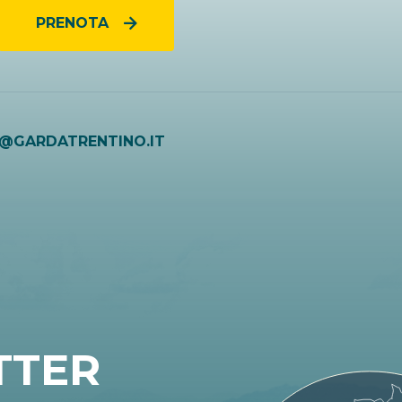
PRENOTA
O@GARDATRENTINO.IT
TTER