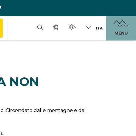
E
ITA
MENU
DA NON
erto! Circondato dalle montagne e dal
ù.