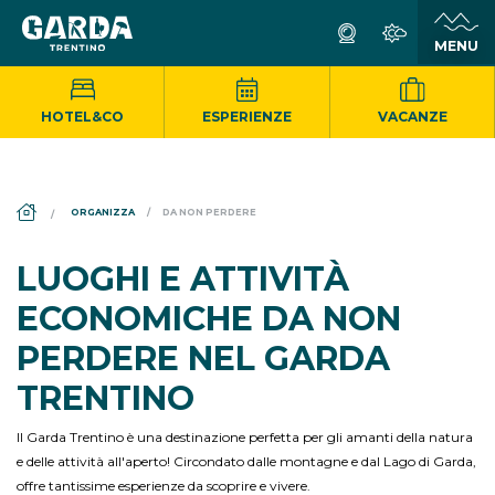
HOTEL&CO
ESPERIENZE
VACANZE
DS_BREADCRUMB.HOME
ORGANIZZA
DA NON PERDERE
LUOGHI E ATTIVITÀ
ECONOMICHE DA NON
PERDERE NEL GARDA
TRENTINO
Il Garda Trentino è una destinazione perfetta per gli amanti della natura
e delle attività all'aperto! Circondato dalle montagne e dal Lago di Garda,
offre tantissime esperienze da scoprire e vivere.