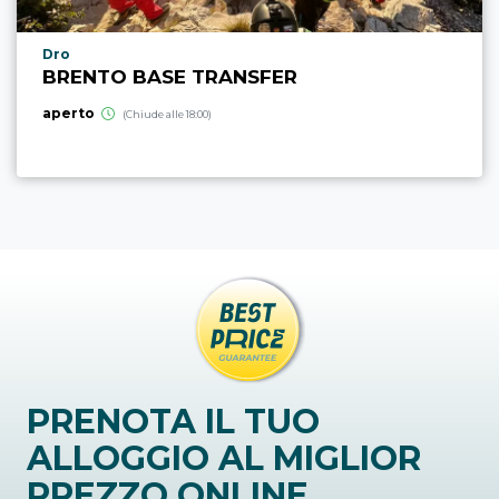
Località punto di interesse
Dro
BRENTO BASE TRANSFER
aperto
(Chiude alle 18:00)
PRENOTA IL TUO
ALLOGGIO AL MIGLIOR
PREZZO ONLINE