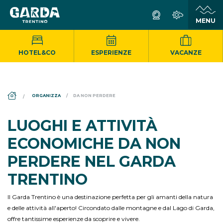
HOTEL&CO
ESPERIENZE
VACANZE
DS_BREADCRUMB.HOME
ORGANIZZA
DA NON PERDERE
LUOGHI E ATTIVITÀ
ECONOMICHE DA NON
PERDERE NEL GARDA
TRENTINO
Il Garda Trentino è una destinazione perfetta per gli amanti della natura
e delle attività all'aperto! Circondato dalle montagne e dal Lago di Garda,
offre tantissime esperienze da scoprire e vivere.