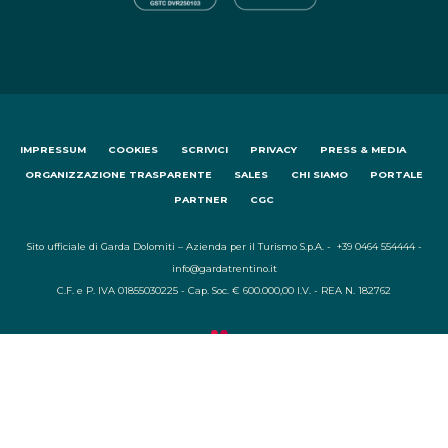
IMPRESSUM
COOKIES
SCRIVICI
PRIVACY
PRESS & MEDIA
ORGANIZZAZIONE TRASPARENTE
SALES
CHI SIAMO
PORTALE
PARTNER
CGC
Sito ufficiale di Garda Dolomiti – Azienda per il Turismo S.p.A. - +39 0464 554444 -
info@gardatrentino.it
C.F. e P. IVA 01855030225 - Cap. Soc. € 600.000,00 I.V. - REA N. 182762