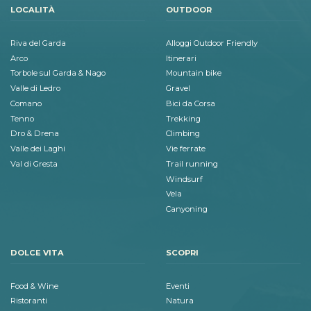
LOCALITÀ
OUTDOOR
Riva del Garda
Alloggi Outdoor Friendly
Arco
Itinerari
Torbole sul Garda & Nago
Mountain bike
Valle di Ledro
Gravel
Comano
Bici da Corsa
Tenno
Trekking
Dro & Drena
Climbing
Valle dei Laghi
Vie ferrate
Val di Gresta
Trail running
Windsurf
Vela
Canyoning
DOLCE VITA
SCOPRI
Food & Wine
Eventi
Ristoranti
Natura