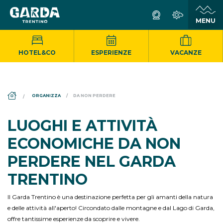
HOTEL&CO
ESPERIENZE
VACANZE
DS_BREADCRUMB.HOME
ORGANIZZA
DA NON PERDERE
LUOGHI E ATTIVITÀ
ECONOMICHE DA NON
PERDERE NEL GARDA
TRENTINO
Il Garda Trentino è una destinazione perfetta per gli amanti della natura
e delle attività all'aperto! Circondato dalle montagne e dal Lago di Garda,
offre tantissime esperienze da scoprire e vivere.