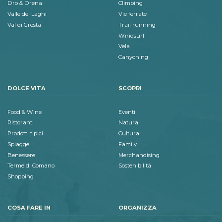
Dro & Drena
Climbing
Valle dei Laghi
Vie ferrate
Val di Gresta
Trail running
Windsurf
Vela
Canyoning
DOLCE VITA
SCOPRI
Food & Wine
Eventi
Ristoranti
Natura
Prodotti tipici
Cultura
Spiagge
Family
Benessere
Merchandising
Terme di Comano
Sostenibilità
Shopping
COSA FARE IN
ORGANIZZA