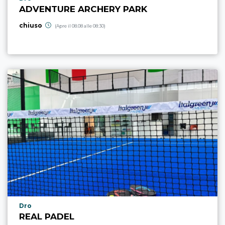
ADVENTURE ARCHERY PARK
chiuso
(Apre il 08.08 alle 08:30)
Località punto di interesse
Dro
REAL PADEL