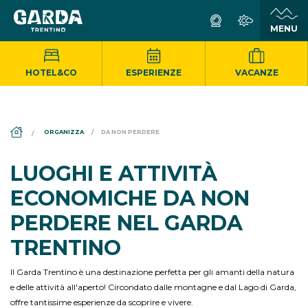
HOTEL&CO
ESPERIENZE
VACANZE
DS_BREADCRUMB.HOME
ORGANIZZA
DA NON PERDERE
LUOGHI E ATTIVITÀ
ECONOMICHE DA NON
PERDERE NEL GARDA
TRENTINO
Il Garda Trentino è una destinazione perfetta per gli amanti della natura
e delle attività all'aperto! Circondato dalle montagne e dal Lago di Garda,
offre tantissime esperienze da scoprire e vivere.