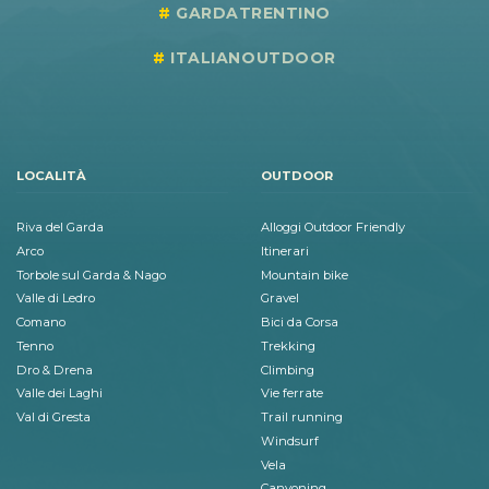
GARDATRENTINO
ITALIANOUTDOOR
LOCALITÀ
OUTDOOR
Riva del Garda
Alloggi Outdoor Friendly
Arco
Itinerari
Torbole sul Garda & Nago
Mountain bike
Valle di Ledro
Gravel
Comano
Bici da Corsa
Tenno
Trekking
Dro & Drena
Climbing
Valle dei Laghi
Vie ferrate
Val di Gresta
Trail running
Windsurf
Vela
Canyoning