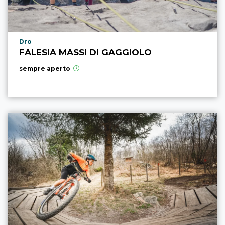
Località punto di interesse
Dro
FALESIA MASSI DI GAGGIOLO
sempre aperto