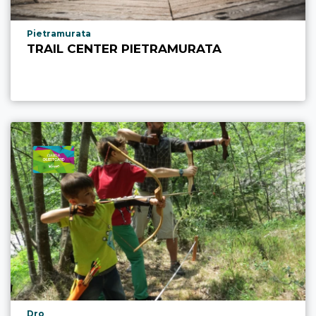
Località punto di interesse
Pietramurata
TRAIL CENTER PIETRAMURATA
Località punto di interesse
Dro