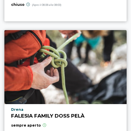
chiuso
(Apre il 08.08 alle 08:00)
Località punto di interesse
Drena
FALESIA FAMILY DOSS PELÀ
sempre aperto