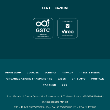
CERTIFICAZIONI
IMPRESSUM
COOKIES
SCRIVICI
PRIVACY
PRESS & MEDIA
ORGANIZZAZIONE TRASPARENTE
SALES
CHI SIAMO
PORTALE
PARTNER
CGC
Sito ufficiale di Garda Dolomiti – Azienda per il Turismo S.p.A. - +39 0464 554444 -
info@gardatrentino.it
C.F. e P. IVA 01855030225 - Cap. Soc. € 600.000,00 I.V. - REA N. 182762