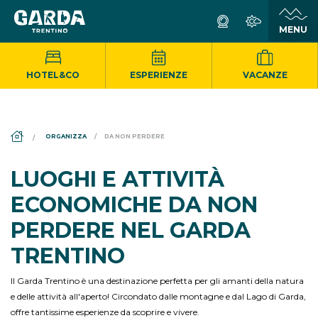
HOTEL&CO
ESPERIENZE
VACANZE
DS_BREADCRUMB.HOME
ORGANIZZA
DA NON PERDERE
LUOGHI E ATTIVITÀ
ECONOMICHE DA NON
PERDERE NEL GARDA
TRENTINO
Il Garda Trentino è una destinazione perfetta per gli amanti della natura
e delle attività all'aperto! Circondato dalle montagne e dal Lago di Garda,
offre tantissime esperienze da scoprire e vivere.