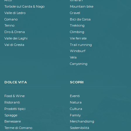
Arco
Itinerari
Torbole sul Garda & Nago
Mountain bike
Valle di Ledro
Gravel
Comano
Bici da Corsa
Tenno
Trekking
Dro & Drena
Climbing
Valle dei Laghi
Vie ferrate
Val di Gresta
Trail running
Windsurf
Vela
Canyoning
DOLCE VITA
SCOPRI
Food & Wine
Eventi
Ristoranti
Natura
Prodotti tipici
Cultura
Spiagge
Family
Benessere
Merchandising
Terme di Comano
Sostenibilità