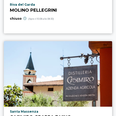
Località punto di interesse
Riva del Garda
MOLINO PELLEGRINI
chiuso
(Apre il 10.08 alle 08:30)
Località punto di interesse
Santa Massenza