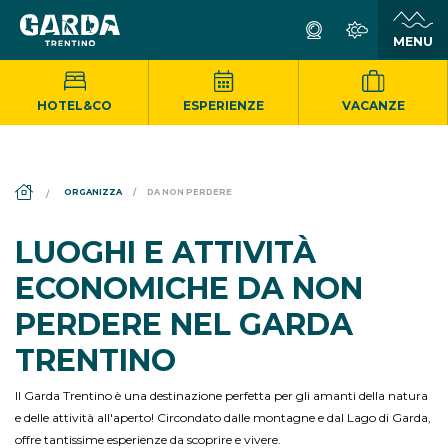
HOTEL&CO
ESPERIENZE
VACANZE
DS_BREADCRUMB.HOME
ORGANIZZA
DA NON PERDERE
LUOGHI E ATTIVITÀ
ECONOMICHE DA NON
PERDERE NEL GARDA
TRENTINO
Il Garda Trentino è una destinazione perfetta per gli amanti della natura
e delle attività all'aperto! Circondato dalle montagne e dal Lago di Garda,
offre tantissime esperienze da scoprire e vivere.