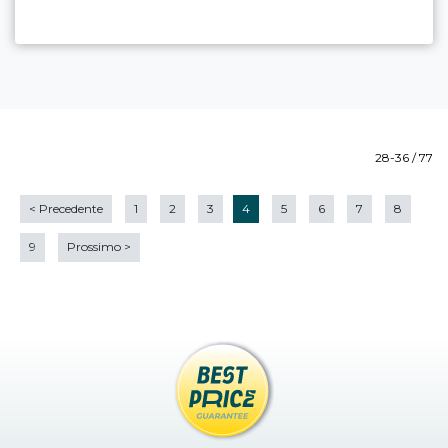
28-36 / 77
<
Precedente
1
2
3
4
5
6
7
8
9
Prossimo
>