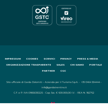
IMPRESSUM
COOKIES
SCRIVICI
PRIVACY
PRESS & MEDIA
ORGANIZZAZIONE TRASPARENTE
SALES
CHI SIAMO
PORTALE
PARTNER
CGC
Sito ufficiale di Garda Dolomiti – Azienda per il Turismo S.p.A. - +39 0464 554444 -
info@gardatrentino.it
C.F. e P. IVA 01855030225 - Cap. Soc. € 600.000,00 I.V. - REA N. 182762