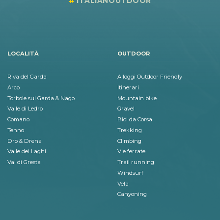
ITALIANOUTDOOR
LOCALITÀ
OUTDOOR
Riva del Garda
Alloggi Outdoor Friendly
Arco
Itinerari
Torbole sul Garda & Nago
Mountain bike
Valle di Ledro
Gravel
Comano
Bici da Corsa
Tenno
Trekking
Dro & Drena
Climbing
Valle dei Laghi
Vie ferrate
Val di Gresta
Trail running
Windsurf
Vela
Canyoning