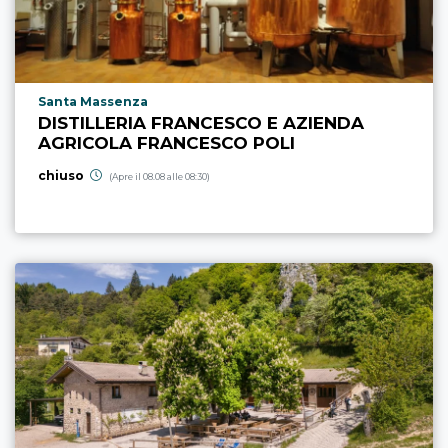
Località punto di interesse
Santa Massenza
DISTILLERIA FRANCESCO E AZIENDA
AGRICOLA FRANCESCO POLI
chiuso
(Apre il 08.08 alle 08:30)