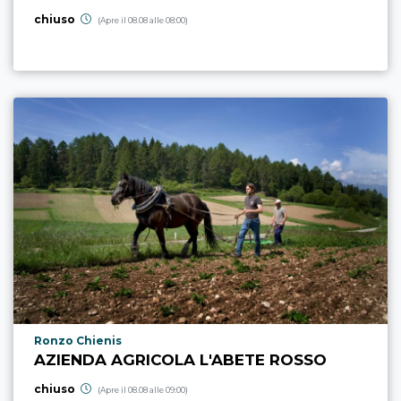
chiuso
(Apre il 08.08 alle 08:00)
Località punto di interesse
Ronzo Chienis
AZIENDA AGRICOLA L'ABETE ROSSO
chiuso
(Apre il 08.08 alle 09:00)