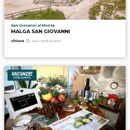
Località punto di interesse
San Giovanni al Monte
MALGA SAN GIOVANNI
chiuso
(Apre il 08.08 alle 09:00)