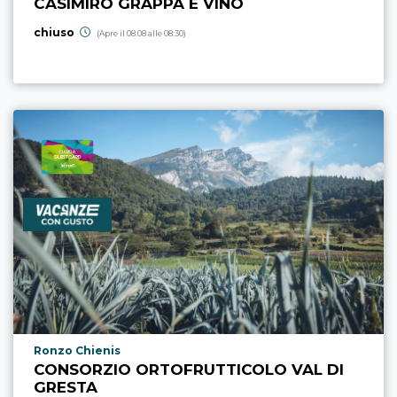
CASIMIRO GRAPPA E VINO
chiuso
(Apre il 08.08 alle 08:30)
Località punto di interesse
Ronzo Chienis
CONSORZIO ORTOFRUTTICOLO VAL DI
GRESTA