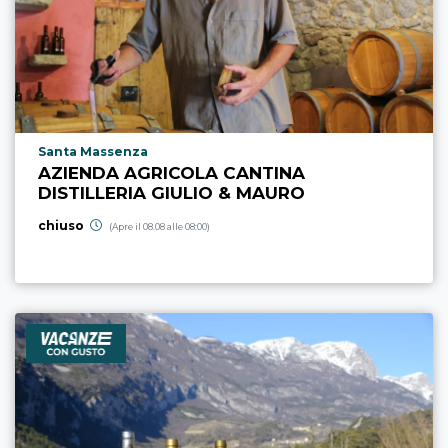
Località punto di interesse
Santa Massenza
AZIENDA AGRICOLA CANTINA
DISTILLERIA GIULIO & MAURO
chiuso
(Apre il 08.08 alle 08:00)