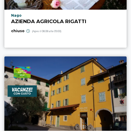
Località punto di interesse
Nago
AZIENDA AGRICOLA RIGATTI
chiuso
(Apre il 08.08 alle 09:00)