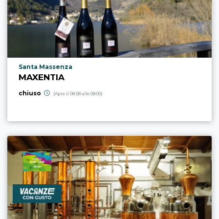
Località punto di interesse
Santa Massenza
MAXENTIA
chiuso
(Apre il 08.08 alle 08:00)