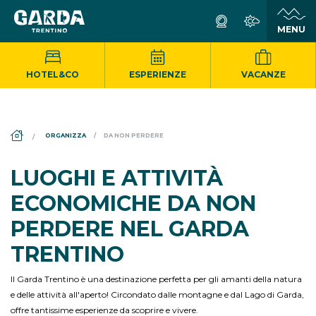
HOTEL&CO
ESPERIENZE
VACANZE
DS_BREADCRUMB.HOME
ORGANIZZA
DA NON PERDERE
LUOGHI E ATTIVITÀ
ECONOMICHE DA NON
PERDERE NEL GARDA
TRENTINO
Il Garda Trentino è una destinazione perfetta per gli amanti della natura
e delle attività all'aperto! Circondato dalle montagne e dal Lago di Garda,
offre tantissime esperienze da scoprire e vivere.