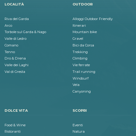
LOCALITÀ
OUTDOOR
Riva del Garda
Alloggi Outdoor Friendly
Arco
Itinerari
Torbole sul Garda & Nago
Mountain bike
Valle di Ledro
Gravel
Comano
Bici da Corsa
Tenno
Trekking
Dro & Drena
Climbing
Valle dei Laghi
Vie ferrate
Val di Gresta
Trail running
Windsurf
Vela
Canyoning
DOLCE VITA
SCOPRI
Food & Wine
Eventi
Ristoranti
Natura