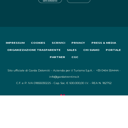
IMPRESSUM
COOKIES
SCRIVICI
PRIVACY
PRESS & MEDIA
ORGANIZZAZIONE TRASPARENTE
SALES
CHI SIAMO
PORTALE
PARTNER
CGC
Sito ufficiale di Garda Dolomiti – Azienda per il Turismo S.p.A. - +39 0464 554444 -
info@gardatrentino.it
C.F. e P. IVA 01855030225 - Cap. Soc. € 600.000,00 I.V. - REA N. 182762