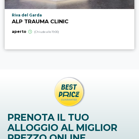
Località punto di interesse
Riva del Garda
ALP TRAUMA CLINIC
aperto
(Chiude alle 19:00)
PRENOTA IL TUO
ALLOGGIO AL MIGLIOR
PREZZO ONLINE