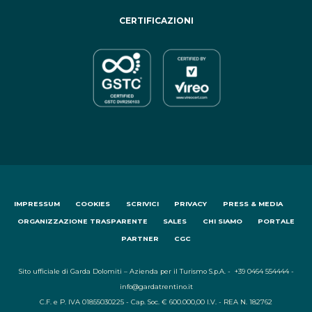
CERTIFICAZIONI
IMPRESSUM
COOKIES
SCRIVICI
PRIVACY
PRESS & MEDIA
ORGANIZZAZIONE TRASPARENTE
SALES
CHI SIAMO
PORTALE
PARTNER
CGC
Sito ufficiale di Garda Dolomiti – Azienda per il Turismo S.p.A. - +39 0464 554444 -
info@gardatrentino.it
C.F. e P. IVA 01855030225 - Cap. Soc. € 600.000,00 I.V. - REA N. 182762