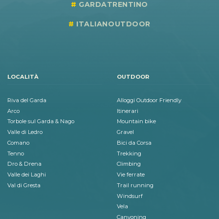
GARDATRENTINO
ITALIANOUTDOOR
LOCALITÀ
OUTDOOR
Riva del Garda
Alloggi Outdoor Friendly
Arco
Itinerari
Torbole sul Garda & Nago
Mountain bike
Valle di Ledro
Gravel
Comano
Bici da Corsa
Tenno
Trekking
Dro & Drena
Climbing
Valle dei Laghi
Vie ferrate
Val di Gresta
Trail running
Windsurf
Vela
Canyoning