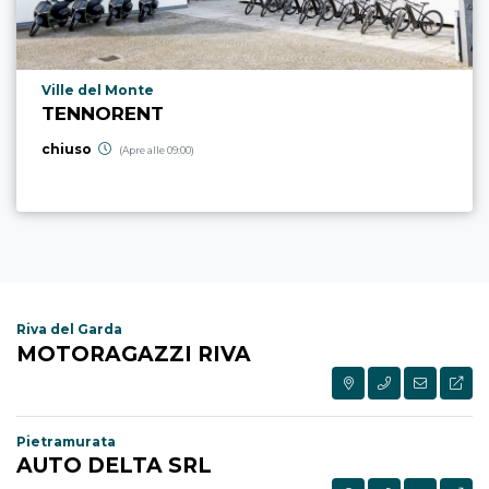
Località punto di interesse
Ville del Monte
TENNORENT
chiuso
(Apre alle 09:00)
Riva del Garda
MOTORAGAZZI RIVA
Pietramurata
AUTO DELTA SRL