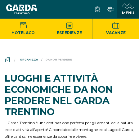
HOTEL&CO
ESPERIENZE
VACANZE
DS_BREADCRUMB.HOME
ORGANIZZA
DA NON PERDERE
LUOGHI E ATTIVITÀ
ECONOMICHE DA NON
PERDERE NEL GARDA
TRENTINO
Il Garda Trentino è una destinazione perfetta per gli amanti della natura
e delle attività all'aperto! Circondato dalle montagne e dal Lago di Garda,
offre tantissime esperienze da scoprire e vivere.