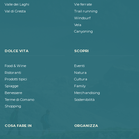
Valle dei Laghi
Vie ferrate
Val di Gresta
Trail running
Windsurf
Vela
Canyoning
DOLCE VITA
SCOPRI
Food & Wine
Eventi
Ristoranti
Natura
Prodotti tipici
Cultura
Spiagge
Family
Benessere
Merchandising
Terme di Comano
Sostenibilità
Shopping
COSA FARE IN
ORGANIZZA