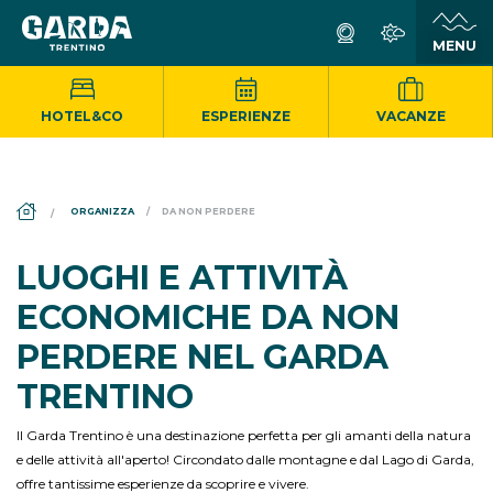
HOTEL&CO
ESPERIENZE
VACANZE
DS_BREADCRUMB.HOME
ORGANIZZA
DA NON PERDERE
LUOGHI E ATTIVITÀ
ECONOMICHE DA NON
PERDERE NEL GARDA
TRENTINO
Il Garda Trentino è una destinazione perfetta per gli amanti della natura
e delle attività all'aperto! Circondato dalle montagne e dal Lago di Garda,
offre tantissime esperienze da scoprire e vivere.