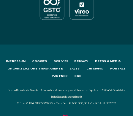
IMPRESSUM
COOKIES
SCRIVICI
PRIVACY
PRESS & MEDIA
ORGANIZZAZIONE TRASPARENTE
SALES
CHI SIAMO
PORTALE
PARTNER
CGC
Sito ufficiale di Garda Dolomiti – Azienda per il Turismo S.p.A. - +39 0464 554444 -
info@gardatrentino.it
C.F. e P. IVA 01855030225 - Cap. Soc. € 600.000,00 I.V. - REA N. 182762