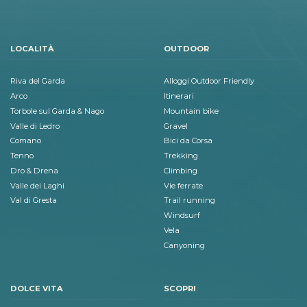
LOCALITÀ
OUTDOOR
Riva del Garda
Alloggi Outdoor Friendly
Arco
Itinerari
Torbole sul Garda & Nago
Mountain bike
Valle di Ledro
Gravel
Comano
Bici da Corsa
Tenno
Trekking
Dro & Drena
Climbing
Valle dei Laghi
Vie ferrate
Val di Gresta
Trail running
Windsurf
Vela
Canyoning
DOLCE VITA
SCOPRI