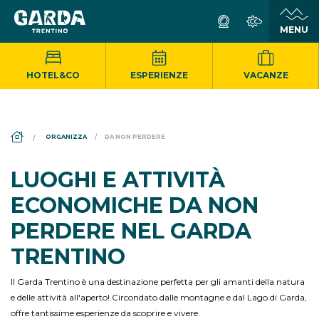
HOTEL&CO
ESPERIENZE
VACANZE
DS_BREADCRUMB.HOME
ORGANIZZA
DA NON PERDERE
LUOGHI E ATTIVITÀ
ECONOMICHE DA NON
PERDERE NEL GARDA
TRENTINO
Il Garda Trentino è una destinazione perfetta per gli amanti della natura
e delle attività all'aperto! Circondato dalle montagne e dal Lago di Garda,
offre tantissime esperienze da scoprire e vivere.