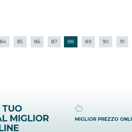
84
85
86
87
88
89
90
91
 TUO
L MIGLIOR
MIGLIOR PREZZO ONL
LINE