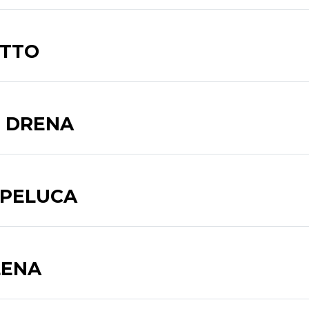
OTTO
- DRENA
 PELUCA
LENA