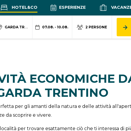
HOTEL&CO
ESPERIENZE
VACANZ
GARDA TRENTINO
07.08. - 10.08.
2 PERSONE
IVITÀ ECONOMICHE 
 GARDA TRENTINO
fetta per gli amanti della natura e delle attività all'ap
e da scoprire e vivere.
località per trovare esattamente ciò che ti interessa di pi