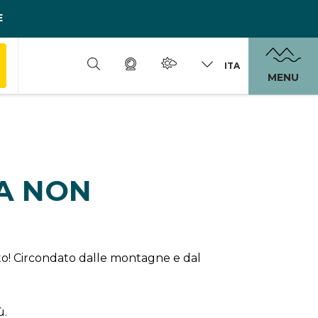
E
ITA
MENU
DA NON
erto! Circondato dalle montagne e dal
ù.