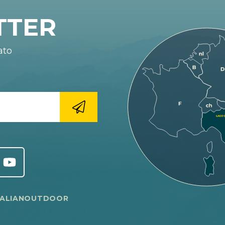
TTER
ato
TALIANOUTDOOR