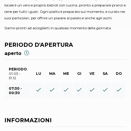
locale è un vero e proprio bistrot con cucina, pronto a preparare pranzi e
cene per tutti i gusti. Ogni piatto è preparato sul momento, e curato nei
suoi particolari, per offrire un piacere al palato e anche agli occhi.
Siamo pronti ad accoglierti in qualsiasi momento della giornata.
PERIODO D'APERTURA
aperto
PERIODO
:
01.03 -
LU
MA
ME
GI
VE
SA
DO
31.12
07:30 -
00:30
INFORMAZIONI