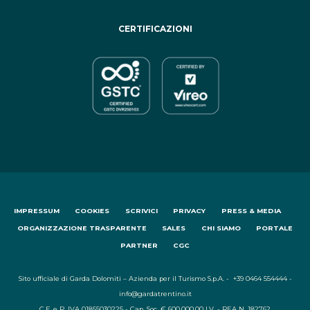
CERTIFICAZIONI
IMPRESSUM
COOKIES
SCRIVICI
PRIVACY
PRESS & MEDIA
ORGANIZZAZIONE TRASPARENTE
SALES
CHI SIAMO
PORTALE
PARTNER
CGC
Sito ufficiale di Garda Dolomiti – Azienda per il Turismo S.p.A. - +39 0464 554444 -
info@gardatrentino.it
C.F. e P. IVA 01855030225 - Cap. Soc. € 600.000,00 I.V. - REA N. 182762