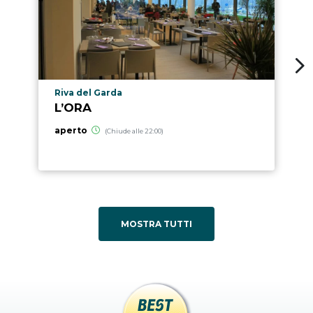
Località punto di interesse
Riva del Garda
L’ORA
aperto
(Chiude alle 22:00)
MOSTRA TUTTI