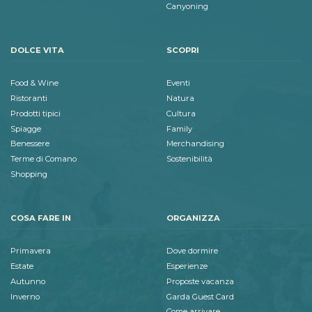
Canyoning
DOLCE VITA
SCOPRI
Food & Wine
Eventi
Ristoranti
Natura
Prodotti tipici
Cultura
Spiagge
Family
Benessere
Merchandising
Terme di Comano
Sostenibilità
Shopping
COSA FARE IN
ORGANIZZA
Primavera
Dove dormire
Estate
Esperienze
Autunno
Proposte vacanza
Inverno
Garda Guest Card
Come arrivare