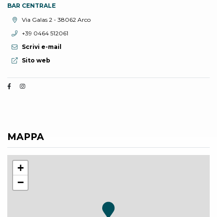
BAR CENTRALE
Località:
Via Galas 2 - 38062 Arco
Telefono:
+39 0464 512061
Scrivi e-mail
Sito web:
Sito web
MAPPA
+
−