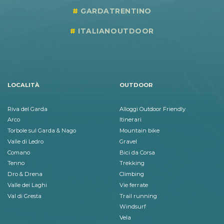
GARDATRENTINO
ITALIANOUTDOOR
LOCALITÀ
OUTDOOR
Riva del Garda
Alloggi Outdoor Friendly
Arco
Itinerari
Torbole sul Garda & Nago
Mountain bike
Valle di Ledro
Gravel
Comano
Bici da Corsa
Tenno
Trekking
Dro & Drena
Climbing
Valle dei Laghi
Vie ferrate
Val di Gresta
Trail running
Windsurf
Vela