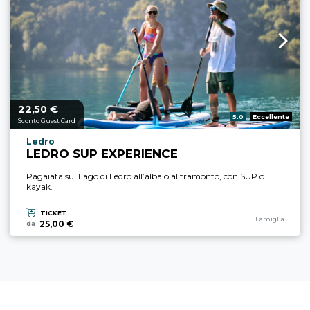
22,
€
Prezzo a partire da
50
Valutazione:
5.0
Eccellente
Sconto Guest Card
Località esperienza
Ledro
LEDRO SUP EXPERIENCE
Pagaiata sul Lago di Ledro all’alba o al tramonto, con SUP o
kayak.
TICKET
Categoria esperi
Famiglia
25,00 €
da