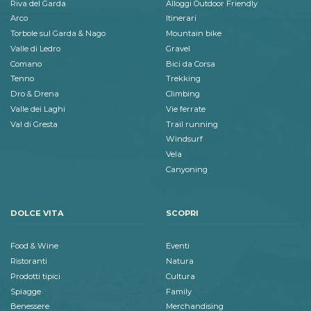
Riva del Garda
Alloggi Outdoor Friendly
Arco
Itinerari
Torbole sul Garda & Nago
Mountain bike
Valle di Ledro
Gravel
Comano
Bici da Corsa
Tenno
Trekking
Dro & Drena
Climbing
Valle dei Laghi
Vie ferrate
Val di Gresta
Trail running
Windsurf
Vela
Canyoning
DOLCE VITA
SCOPRI
Food & Wine
Eventi
Ristoranti
Natura
Prodotti tipici
Cultura
Spiagge
Family
Benessere
Merchandising