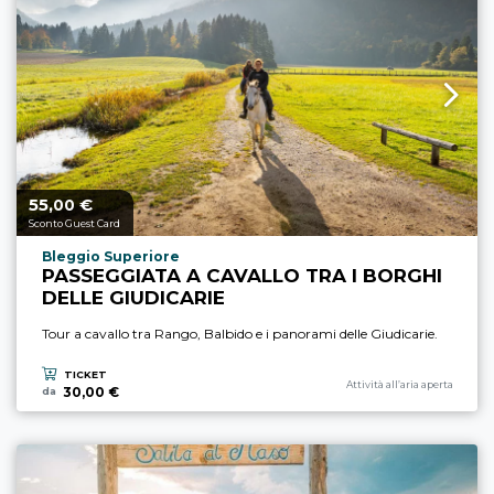
55,
€
Prezzo a partire da
00
Sconto Guest Card
Località esperienza
Bleggio Superiore
PASSEGGIATA A CAVALLO TRA I BORGHI
DELLE GIUDICARIE
Tour a cavallo tra Rango, Balbido e i panorami delle Giudicarie.
TICKET
Categoria esperienza
Attività all’aria aperta
30,00 €
da