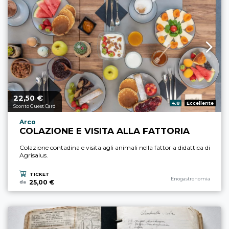
22,
€
Prezzo a partire da
50
Valutazione:
4.8
Eccellente
Sconto Guest Card
Località esperienza
Arco
COLAZIONE E VISITA ALLA FATTORIA
Colazione contadina e visita agli animali nella fattoria didattica di
Agrisalus.
TICKET
Categoria esperienza
Enogastronomia
25,00 €
da