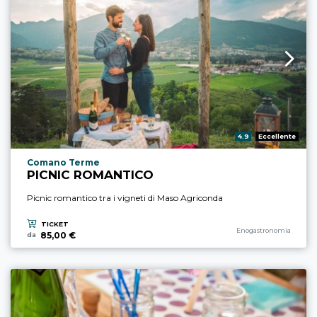
Valutazione:
4.9
Eccellente
Località esperienza
Comano Terme
PICNIC ROMANTICO
Picnic romantico tra i vigneti di Maso Agriconda
TICKET
Categoria esperienza
Enogastronomia
85,00 €
da