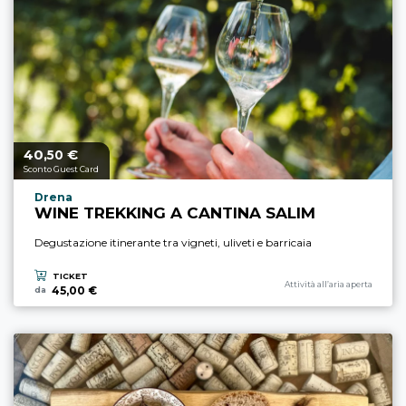
40,
€
Prezzo a partire da
50
Sconto Guest Card
Località esperienza
Drena
WINE TREKKING A CANTINA SALIM
Degustazione itinerante tra vigneti, uliveti e barricaia
TICKET
Categoria esperienza
Attività all’aria aperta
45,00 €
da