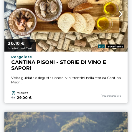
26,
€
Prezzo a partire da
10
Valutazione:
5.0
Eccellente
Sconto Guest Card
Località esperienza
Pergolese
CANTINA PISONI - STORIE DI VINO E
SAPORI
Visita guidata e degustazione di vini trentini nella storica Cantina
Pisoni.
TICKET
Categoria esperienza
Prezzo speciale
29,00 €
da