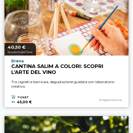
40,
€
Prezzo a partire da
50
Sconto Guest Card
Località esperienza
Drena
CANTINA SALIM A COLORI: SCOPRI
L’ARTE DEL VINO
Tra vigneti e barricaia, degustazione guidata con laboratorio
creativo.
TICKET
Categoria esperienza
Enogastronomia
45,00 €
da