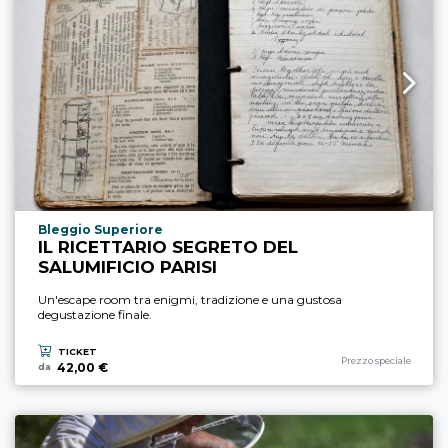
Località esperienza
Bleggio Superiore
IL RICETTARIO SEGRETO DEL
SALUMIFICIO PARISI
Un'escape room tra enigmi, tradizione e una gustosa
degustazione finale.
TICKET
Categoria esperienza
Prezzo speciale
42,00 €
da