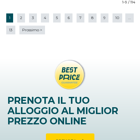
1-9 / 114
1
2
3
4
5
6
7
8
9
10
...
13
Prossimo
>
PRENOTA IL TUO
ALLOGGIO AL MIGLIOR
PREZZO ONLINE