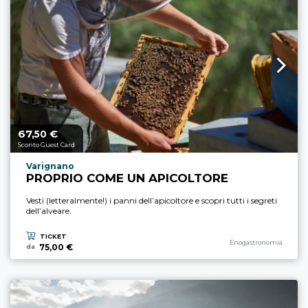
67,
€
Prezzo a partire da
50
Sconto Guest Card
Località esperienza
Varignano
PROPRIO COME UN APICOLTORE
Vesti (letteralmente!) i panni dell’apicoltore e scopri tutti i segreti
dell’alveare.
TICKET
Categoria esperienza
Enogastronomia
75,00 €
da