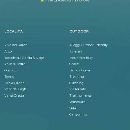
LOCALITÀ
OUTDOOR
Riva del Garda
Alloggi Outdoor Friendly
Arco
Itinerari
Torbole sul Garda & Nago
Mountain bike
Valle di Ledro
Gravel
Comano
Bici da Corsa
Tenno
Trekking
Dro & Drena
Climbing
Valle dei Laghi
Vie ferrate
Val di Gresta
Trail running
Windsurf
Vela
Canyoning