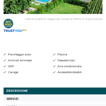
inserire le date di viaggio per trovare le offerte al miglior prezzo
Parcheggio auto
Piscina
Animali ammessi
Deposito bici
WiFi
Aria condizionata
Garage
Accessibile disabili
DESCRIZIONE
SERVIZI