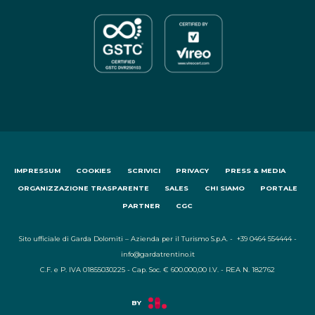
IMPRESSUM
COOKIES
SCRIVICI
PRIVACY
PRESS & MEDIA
ORGANIZZAZIONE TRASPARENTE
SALES
CHI SIAMO
PORTALE
PARTNER
CGC
Sito ufficiale di Garda Dolomiti – Azienda per il Turismo S.p.A. - +39 0464 554444 -
info@gardatrentino.it
C.F. e P. IVA 01855030225 - Cap. Soc. € 600.000,00 I.V. - REA N. 182762