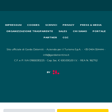
IMPRESSUM
COOKIES
SCRIVICI
PRIVACY
PRESS & MEDIA
ORGANIZZAZIONE TRASPARENTE
SALES
CHI SIAMO
PORTALE
PARTNER
CGC
Sito ufficiale di Garda Dolomiti – Azienda per il Turismo S.p.A. - +39 0464 554444 -
info@gardatrentino.it
C.F. e P. IVA 01855030225 - Cap. Soc. € 600.000,00 I.V. - REA N. 182762