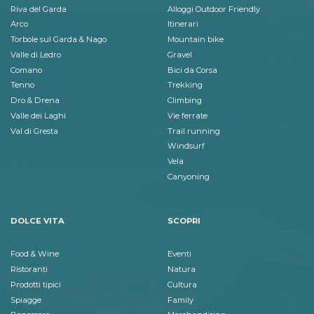
Riva del Garda
Alloggi Outdoor Friendly
Arco
Itinerari
Torbole sul Garda & Nago
Mountain bike
Valle di Ledro
Gravel
Comano
Bici da Corsa
Tenno
Trekking
Dro & Drena
Climbing
Valle dei Laghi
Vie ferrate
Val di Gresta
Trail running
Windsurf
Vela
Canyoning
DOLCE VITA
SCOPRI
Food & Wine
Eventi
Ristoranti
Natura
Prodotti tipici
Cultura
Spiagge
Family