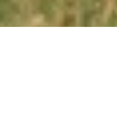
ZEITREISE
Im Herzen des UNESCO-Biosphärenreservats
Von Ponte Arche erreichst du Fiavé mit dem Autobus: Das
dauert ca. 15 Minuten. Im Ort kannst du das
Pfahlbaumuseum besuchen und dann dem bequemen Weg