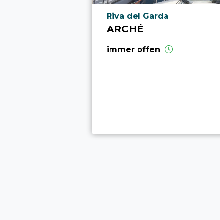
aria.poi_location_prefix
Riva del Garda
ARCHÉ
immer offen