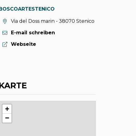
BOSCOARTESTENICO
aria.location:
Via del Doss marin - 38070 Stenico
E-mail schreiben
aria.website:
Webseite
KARTE
+
−