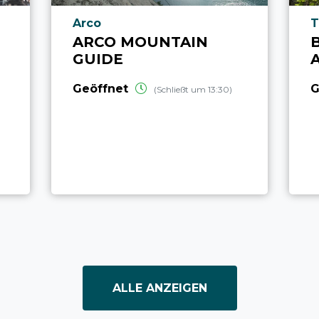
aria.poi_location_prefix
a
Arco
T
ARCO MOUNTAIN
GUIDE
Geöffnet
G
(Schließt um 13:30)
ALLE ANZEIGEN