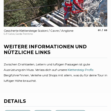
aria.slide_
aria.
Gesicherte Klettersteige Scaloni / Cavre / Anglone
01
05
Ge
G.P. Calzà, Garda Trentino
Ela
WEITERE INFORMATIONEN UND
NÜTZLICHE LINKS
Zwischen Drahtseilen, Leitern und luftigen Passagen ist gute
Ausrüstung ein Muss. Verlass dich auf unsere
Klettersteig-Profis
:
Bergführer*innen, Verleihe und Shops mit allem, was du für deine Tour in
luftiger Höhe brauchst.
DETAILS