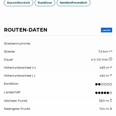
Aussichtsreich
Rundtour
familienfreundlich
ROUTEN-DATEN
Leicht
Streckennummer
Strecke
7,5 km
Dauer
4 h 00 min
Höhenunterschied (+)
463 m
Höhenunterschied (-)
462 m
Kondition
Landschaft
Höchster Punkt
530 m
Niedrigster Punkt
104 m