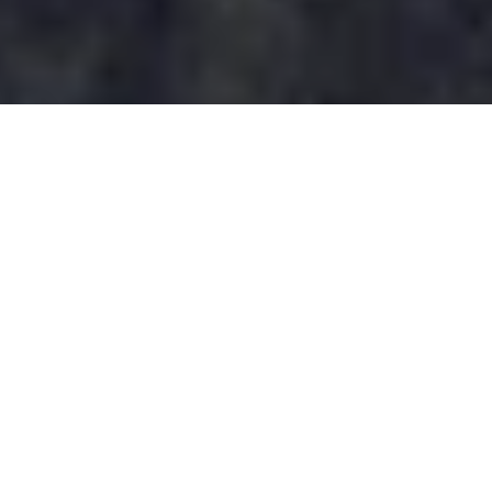
ZWISCHEN GESCHICHTE UND GENUSS
Land von Seen und Wein
Mit dem Autobus erreichst du die Ortschaft Due Laghi (von
Riva del Garda ca. 50 Minuten). Direkt hinter dem Restaurant
Giardino delle Spezie beginnt die Route, die zum Wasserfall