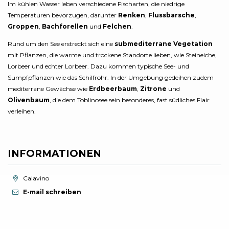
Im kühlen Wasser leben verschiedene Fischarten, die niedrige
Temperaturen bevorzugen, darunter
Renken
,
Flussbarsche
,
Groppen
,
Bachforellen
und
Felchen
.
Rund um den See erstreckt sich eine
submediterrane Vegetation
mit Pflanzen, die warme und trockene Standorte lieben, wie Steineiche,
Lorbeer und echter Lorbeer. Dazu kommen typische See- und
Sumpfpflanzen wie das Schilfrohr. In der Umgebung gedeihen zudem
mediterrane Gewächse wie
Erdbeerbaum
,
Zitrone
und
Olivenbaum
, die dem Toblinosee sein besonderes, fast südliches Flair
verleihen.
INFORMATIONEN
aria.location:
Calavino
E-mail schreiben