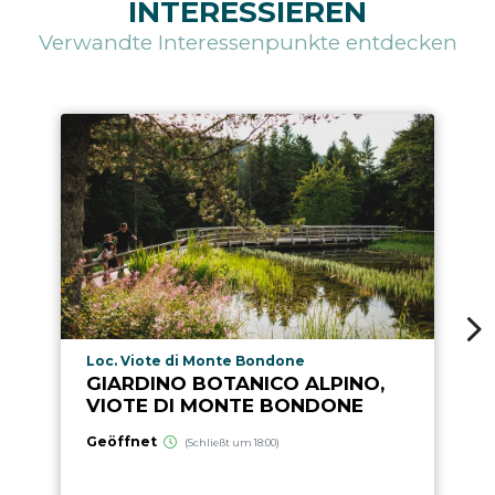
INTERESSIEREN
Verwandte Interessenpunkte entdecken
aria.poi_location_prefix
Loc. Viote di Monte Bondone
GIARDINO BOTANICO ALPINO,
VIOTE DI MONTE BONDONE
Geöffnet
(Schließt um 18:00)