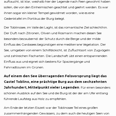
auftaucht, ist klar, weshalb hier der Legende nach Feen gewohnt haben
sollen, die von den Einheimischen geachtet und geehrt werden. Es war
ihnen sogar ein kleiner Tempel gewidmet worden, wie es eine
Gedenktafel im Portikus der Burg belegt.
Der Toblinosee, im Valle dei Laghi, ist das romantische Ziel schlechthin.
Der Duft nach Zitronen, Oliven und Rosmarin machen diesen See
besonders bezaubernd: der Schutz durch die Berge und der milde
Einfluss des Gardasees begünstigen eine mediterrane Vegetation. Der
See, umgeben von einem Schilfdickicht, ist Zufluchtsort von Zugvögeln
und zahlreichen Fischarten. Die Landschaft übt einen entspannenden
Einfluss aus und eignet sich bestens für Spaziergänge und
Fahrradtouren im Grünen.
Auf einem den See überragenden Felsvorsprung liegt das
Castel Toblino, eine prächtige Burg aus dem sechzehnten
Jahrhundert, Mittelpunkt vieler Legenden
. Für einen besonders
schönen Ausblick auf den See und die Burg ist der der am Ufer entlang
führende Laufsteg aus Holz zu empfehlen.
Am Ende der letzten Eiszeit war der Toblinosee Teil eines großen
zusammenhängenden Gewässers, zu dem auch die heutigen Seen von