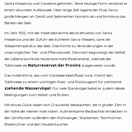
Santa Massenza und Cavedine gehörten. Seine heutige Form verdankt er
einem alluvialen Aufstausee: Über lange Zeit lagerte der Fluss Sarca
große Mengen an Geröll und Sedimenten talwärts ab und formte so das
Becken des Sees.
Im Jahr 1952, mit der Inbetriebnahme des Kraftwerks von Santa
Massenza und der Zufuhr des kühleren Sarca-Wassers, sank die
Wassertemperatur des Sees. Dies führte zu Veränderungen in der
ursprünglichen Tier- und Pflanzenwelt. Dennoch begünstigt die Vielfalt
der Lebensräume bis heute eine hohe Biodiversität, weshalb der
Toblinosee als
Naturreservat der Provinz
ausgewiesen wurde.
Das milde Klima, das vom Gardasee beeinflusst wird, macht den
Toblinosee zu einem wichtigen Rast- und Rückzugsort für zahlreiche
ziehende Wasservögel
. Für viele Standvögel bietet er zudem ideale
Bedingungen zum Nisten und Brüten.
Mit etwas Glück lassen sich Graureiher beobachten, die in großer Zahl in
der Nähe der kleinen Insel nisten. Aufmerksame Beobachter entdecken in
den Schilfzonen außerdem den Rohrsänger, Stockenten, Teichhühner,
Blässhühner und den Haubentaucher.