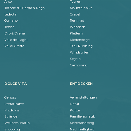
Arco
Touren
Torbole sul Garda & Nago
Mountainbike
Ledrotal
Gravel
Comano
Rennrad
Tenno
Wandern
Dro & Drena
Klettern
Valle dei Laghi
Klettersteige
Val di Gresta
Trail Running
Windsurfen
Segeln
Canyoning
DOLCE VITA
ENTDECKEN
Genuss
Veranstaltungen
Restaurants
Natur
Produkte
Kultur
Strände
Familienurlaub
Wellnessurlaub
Merchandising
Shopping
Nachhaltigkeit