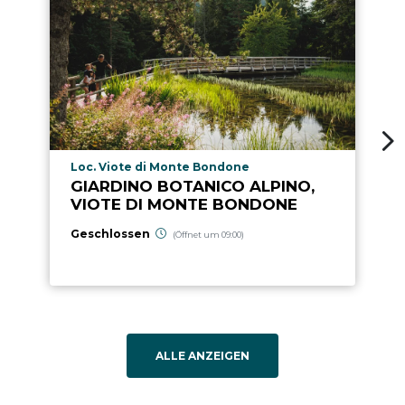
aria.poi_location_prefix
Loc. Viote di Monte Bondone
GIARDINO BOTANICO ALPINO,
VIOTE DI MONTE BONDONE
Geschlossen
(Öffnet um 09:00)
ALLE ANZEIGEN