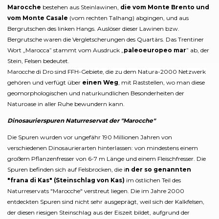
Marocche
bestehen aus Steinlawinen,
die vom Monte Brento und
vom Monte Casale
(vom rechten Talhang) abgingen, und aus
Bergrutschen des linken Hangs. Auslöser dieser Lawinen bzw.
Bergrutsche waren die Vergletscherungen des Quartärs. Das Trentiner
Wort „Marocca” stammt vom Ausdruck „
paleoeuropeo mar
” ab, der
Stein, Felsen bedeutet.
Marocche di Dro sind FFH-Gebiete, die zu dem Natura-2000 Netzwerk
gehören
und verfügt über
einen Weg
, mit Raststellen, wo man diese
geomorphologischen und naturkundlichen Besonderheiten der
Naturoase in aller Ruhe bewundern kann.
Dinosaurierspuren
Naturreservat
der "Marocche"
Die Spuren wurden vor ungefähr 190 Millionen Jahren von
verschiedenen Dinosaurierarten hinterlassen: von mindestens einem
großem Pflanzenfresser von 6-7 m Länge und einem Fleischfresser. Die
Spuren befinden sich auf Felsbrocken, die i
n der so genannten
"frana di Kas" (Steinschlag von Kas)
im östlichen Teil des
Naturreservat
s "Marocche" verstreut liegen. Die im Jahre 2000
entdeckten Spuren sind nicht sehr ausgeprägt, weil sich der Kalkfelsen,
der diesen riesigen Steinschlag aus der Eiszeit bildet, aufgrund der