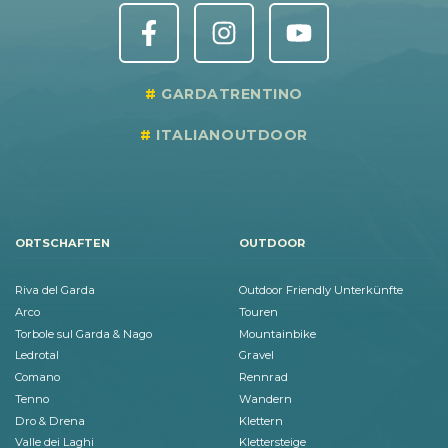
GARDATRENTINO
ITALIANOUTDOOR
ORTSCHAFTEN
OUTDOOR
Riva del Garda
Outdoor Friendly Unterkünfte
Arco
Touren
Torbole sul Garda & Nago
Mountainbike
Ledrotal
Gravel
Comano
Rennrad
Tenno
Wandern
Dro & Drena
Klettern
Valle dei Laghi
Klettersteige