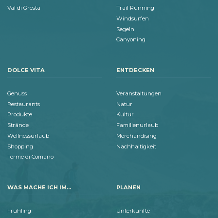
Val di Gresta
Trail Running
Windsurfen
Segeln
Canyoning
DOLCE VITA
ENTDECKEN
Genuss
Veranstaltungen
Restaurants
Natur
Produkte
Kultur
Strände
Familienurlaub
Wellnessurlaub
Merchandising
Shopping
Nachhaltigkeit
Terme di Comano
WAS MACHE ICH IM...
PLANEN
Frühling
Unterkünfte