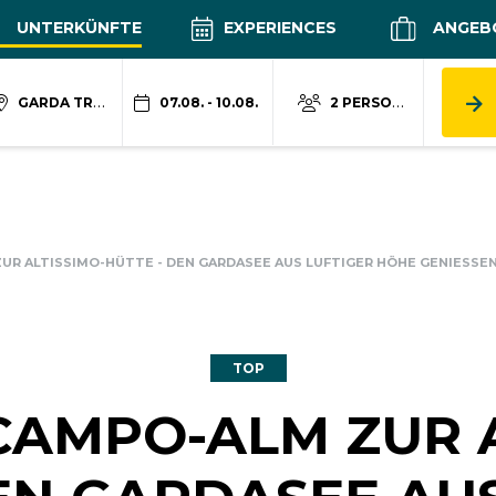
UNTERKÜNFTE
EXPERIENCES
ANGEB
GARDA TRENTINO
07.08. - 10.08.
2 PERSONEN
UR ALTISSIMO-HÜTTE - DEN GARDASEE AUS LUFTIGER HÖHE GENIESSEN
TOP
CAMPO-ALM ZUR A