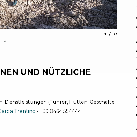
aria.slide_indica
aria.slide_i
01
03
Blick v
tino
Archivio G
NEN UND NÜTZLICHE
, Dienstleistungen (Führer, Hütten, Geschäfte
Garda Trentino
- +39 0464 554444