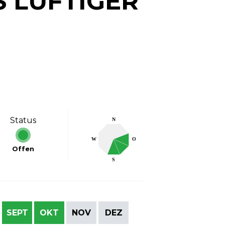
S LUFTIGER
Status
N
W
O
Offen
S
SEPT
OKT
NOV
DEZ