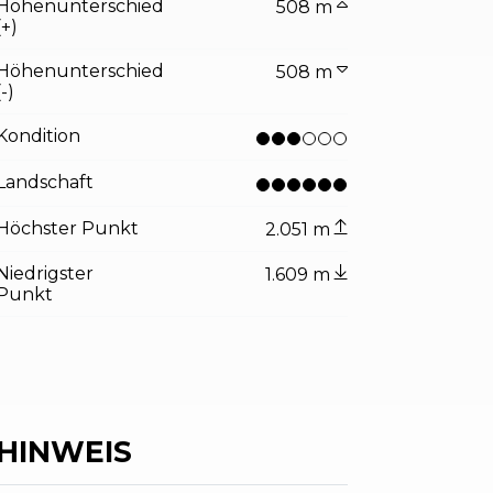
Höhenunterschied
508 m
(+)
Höhenunterschied
508 m
(-)
Kondition
Landschaft
Höchster Punkt
2.051 m
Niedrigster
1.609 m
Punkt
HINWEIS