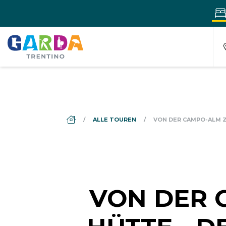
DS_BREADCRUMB.HOME
ALLE TOUREN
VON DER CAMPO-ALM Z
VON DER 