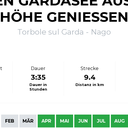
EN GARDASEE AU
HÖHE GENIESSEN
Torbole sul Garda - Nago
t
Dauer
Strecke
3:35
9.4
Dauer in
Distanz in km
Stunden
FEB
MÄR
APR
MAI
JUN
JUL
AUG