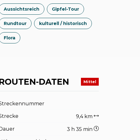
Aussichtsreich
Gipfel-Tour
Rundtour
kulturell / historisch
Flora
ROUTEN-DATEN
Mittel
Streckennummer
Strecke
9,4 km
Dauer
3 h 35 min