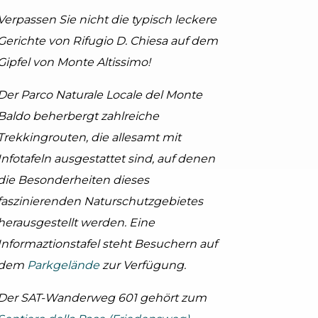
Verpassen Sie nicht die typisch leckere
Gerichte von Rifugio D. Chiesa auf dem
Gipfel von Monte Altissimo!
tor.prefix
ndicator.of
om Monte Altissimo
arda Trentino (ph. Watchsome), Garda Trentino
Der Parco Naturale Locale del Monte
Baldo beherbergt zahlreiche
Trekkingrouten, die allesamt mit
Infotafeln ausgestattet sind, auf denen
die Besonderheiten dieses
faszinierenden Naturschutzgebietes
herausgestellt werden. Eine
Informaztionstafel steht Besuchern auf
dem
Parkgelände
zur Verfügung.
Der SAT-Wanderweg 601 gehört zum