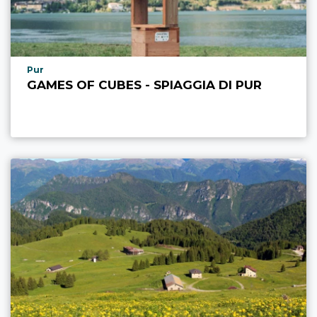
aria.poi_location_prefix
Pur
GAMES OF CUBES - SPIAGGIA DI PUR