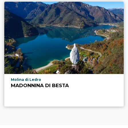
aria.poi_location_prefix
Molina di Ledro
MADONNINA DI BESTA