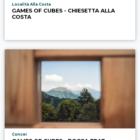
aria.poi_location_prefix
Località Alla Costa
GAMES OF CUBES - CHIESETTA ALLA
COSTA
aria.poi_location_prefix
Concei