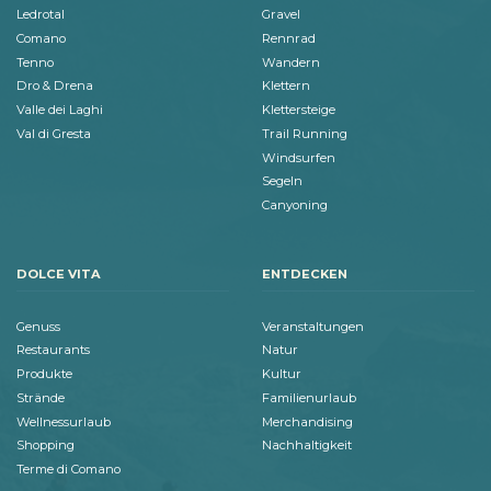
Ledrotal
Gravel
Comano
Rennrad
Tenno
Wandern
Dro & Drena
Klettern
Valle dei Laghi
Klettersteige
Val di Gresta
Trail Running
Windsurfen
Segeln
Canyoning
DOLCE VITA
ENTDECKEN
Genuss
Veranstaltungen
Restaurants
Natur
Produkte
Kultur
Strände
Familienurlaub
Wellnessurlaub
Merchandising
Shopping
Nachhaltigkeit
Terme di Comano