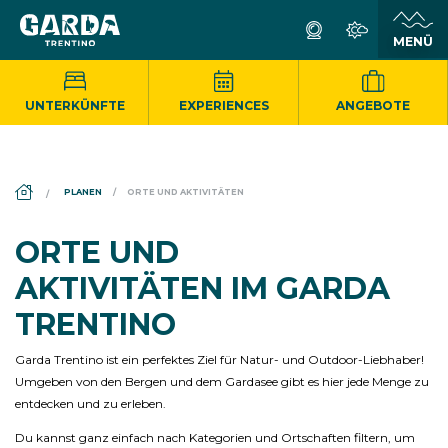
UNTERKÜNFTE
EXPERIENCES
ANGEBOTE
DS_BREADCRUMB.HOME
PLANEN
ORTE UND AKTIVITÄTEN
ORTE UND
AKTIVITÄTEN IM GARDA
TRENTINO
Garda Trentino ist ein perfektes Ziel für Natur- und Outdoor-Liebhaber!
Umgeben von den Bergen und dem Gardasee gibt es hier jede Menge zu
entdecken und zu erleben.
Du kannst ganz einfach nach Kategorien und Ortschaften filtern, um