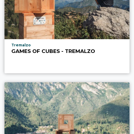
aria.poi_location_prefix
Tremalzo
GAMES OF CUBES - TREMALZO