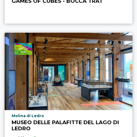
GAMES OF CUBES - BOCCA TRAT
aria.poi_location_prefix
Molina di Ledro
MUSEO DELLE PALAFITTE DEL LAGO DI
LEDRO