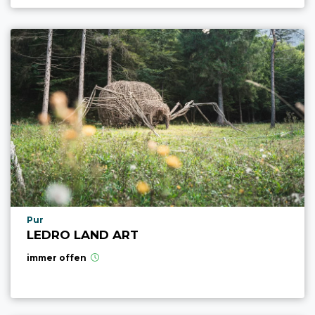
aria.poi_location_prefix
Pur
LEDRO LAND ART
immer offen