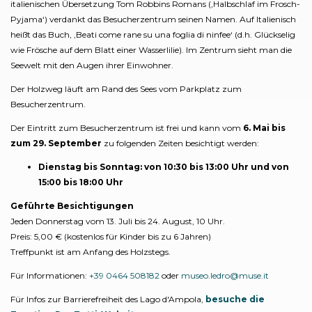
italienischen Übersetzung Tom Robbins Romans (‚Halbschlaf im Frosch-
Pyjama‘) verdankt das Besucherzentrum seinen Namen. Auf Italienisch
heißt das Buch, ‚Beati come rane su una foglia di ninfee‘ (d.h. Glückselig
wie Frösche auf dem Blatt einer Wasserlilie). Im Zentrum sieht man die
Seewelt mit den Augen ihrer Einwohner.
Der Holzweg läuft am Rand des Sees vom Parkplatz zum
Besucherzentrum.
Der Eintritt zum Besucherzentrum ist frei und kann vom
6. Mai bis
zum 29. September
zu folgenden Zeiten besichtigt werden:
Dienstag bis Sonntag: von 10:30 bis 13:00 Uhr und von
15:00 bis 18:00 Uhr
Geführte Besichtigungen
Jeden Donnerstag vom 13. Juli bis 24. August, 10 Uhr.
Preis: 5,00 € (kostenlos für Kinder bis zu 6 Jahren)
Treffpunkt ist am Anfang des Holzstegs.
Für Informationen:
+39 0464 508182
oder
museo.ledro@muse.it
Für Infos zur Barrierefreiheit des Lago d'Ampola,
besuche die