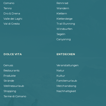
Comano
Rennrad
Tenno
Wandern
Dro & Drena
Klettern
Valle dei Laghi
Klettersteige
Val di Gresta
Trail Running
Windsurfen
Segeln
Canyoning
DOLCE VITA
ENTDECKEN
Genuss
Veranstaltungen
Restaurants
Natur
Produkte
Kultur
Strände
Familienurlaub
Wellnessurlaub
Merchandising
Shopping
Nachhaltigkeit
Terme di Comano