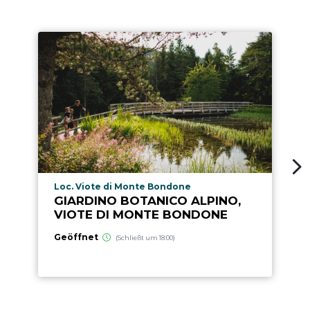
aria.poi_location_prefix
Loc. Viote di Monte Bondone
GIARDINO BOTANICO ALPINO,
VIOTE DI MONTE BONDONE
Geöffnet
(Schließt um 18:00)