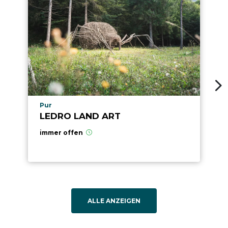
aria.poi_location_prefix
Pur
LEDRO LAND ART
immer offen
ALLE ANZEIGEN