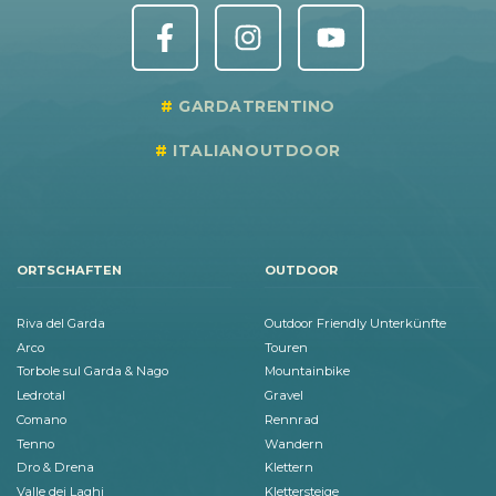
GARDATRENTINO
ITALIANOUTDOOR
ORTSCHAFTEN
OUTDOOR
Riva del Garda
Outdoor Friendly Unterkünfte
Arco
Touren
Torbole sul Garda & Nago
Mountainbike
Ledrotal
Gravel
Comano
Rennrad
Tenno
Wandern
Dro & Drena
Klettern
Valle dei Laghi
Klettersteige