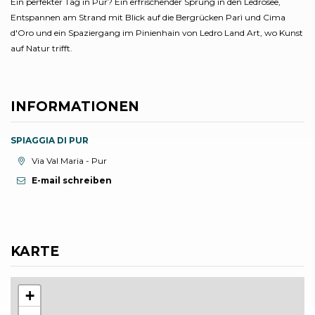
Ein perfekter Tag in Pur? Ein erfrischender Sprung in den Ledrosee,
Entspannen am Strand mit Blick auf die Bergrücken Parì und Cima
d'Oro und ein Spaziergang im Pinienhain von Ledro Land Art, wo Kunst
auf Natur trifft.
INFORMATIONEN
SPIAGGIA DI PUR
aria.location:
Via Val Maria - Pur
E-mail schreiben
KARTE
+