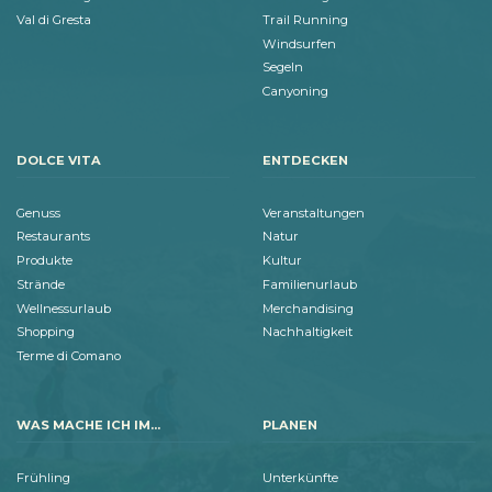
Val di Gresta
Trail Running
Windsurfen
Segeln
Canyoning
DOLCE VITA
ENTDECKEN
Genuss
Veranstaltungen
Restaurants
Natur
Produkte
Kultur
Strände
Familienurlaub
Wellnessurlaub
Merchandising
Shopping
Nachhaltigkeit
Terme di Comano
WAS MACHE ICH IM...
PLANEN
Frühling
Unterkünfte