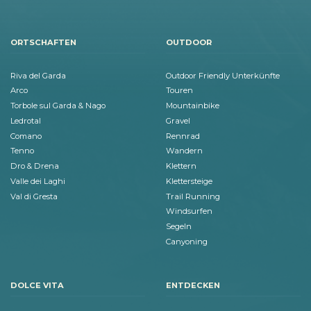
ORTSCHAFTEN
OUTDOOR
Riva del Garda
Outdoor Friendly Unterkünfte
Arco
Touren
Torbole sul Garda & Nago
Mountainbike
Ledrotal
Gravel
Comano
Rennrad
Tenno
Wandern
Dro & Drena
Klettern
Valle dei Laghi
Klettersteige
Val di Gresta
Trail Running
Windsurfen
Segeln
Canyoning
DOLCE VITA
ENTDECKEN