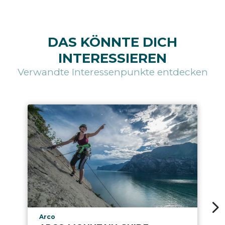
DAS KÖNNTE DICH
INTERESSIEREN
Verwandte Interessenpunkte entdecken
aria.poi_location_prefix
Arco