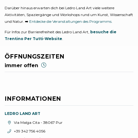
Darüber hinaus erwarten dich bei Ledro Land Art viele weitere
Aktivitäten, Spaziergänge und Workshops rund um Kunst, Wissenschaft
und Natur. ➡️
Entdecke die Veranstaltungen des Programms.
Für Infos zur Barrierefreiheit des Ledro Land Art,
besuche die
Trentino Per Tutti-Website
.
ÖFFNUNGSZEITEN
immer offen
INFORMATIONEN
LEDRO LAND ART
aria.location:
Via Malga Cita - 38067 Pur
aria.phone:
+39 342 756 4056