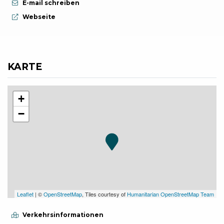
E-mail schreiben
aria.website:
Webseite
KARTE
+
−
Leaflet
| ©
OpenStreetMap
, Tiles courtesy of
Humanitarian OpenStreetMap Team
Verkehrsinformationen