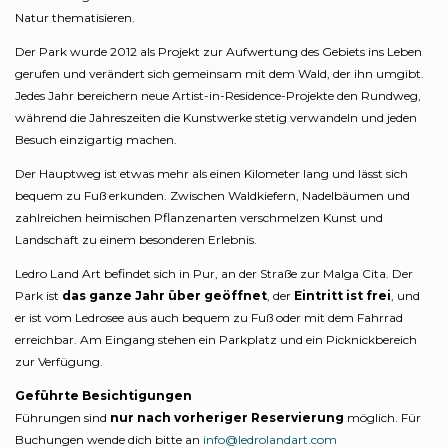
Natur thematisieren.
Der Park wurde 2012 als Projekt zur Aufwertung des Gebiets ins Leben
gerufen und verändert sich gemeinsam mit dem Wald, der ihn umgibt.
Jedes Jahr bereichern neue Artist-in-Residence-Projekte den Rundweg,
während die Jahreszeiten die Kunstwerke stetig verwandeln und jeden
Besuch einzigartig machen.
Der Hauptweg ist etwas mehr als einen Kilometer lang und lässt sich
bequem zu Fuß erkunden. Zwischen Waldkiefern, Nadelbäumen und
zahlreichen heimischen Pflanzenarten verschmelzen Kunst und
Landschaft zu einem besonderen Erlebnis.
Ledro Land Art befindet sich in Pur, an der Straße zur Malga Cita. Der
Park ist
das ganze Jahr über geöffnet
, der
Eintritt ist frei
, und
er ist vom Ledrosee aus auch bequem zu Fuß oder mit dem Fahrrad
erreichbar. Am Eingang stehen ein Parkplatz und ein Picknickbereich
zur Verfügung.
Geführte Besichtigungen
Führungen sind
nur nach vorheriger Reservierung
möglich. Für
Buchungen wende dich bitte an
info@ledrolandart.com