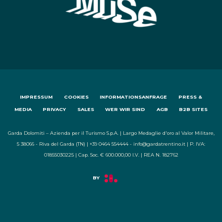
IMPRESSUM
COOKIES
INFORMATIONSANFRAGE
PRESS &
MEDIA
PRIVACY
SALES
WER WIR SIND
AGB
B2B SITES
Garda Dolomiti – Azienda per il Turismo S.p.A. | Largo Medaglie d'oro al Valor Militare,
5 38066 - Riva del Garda (TN) | +39 0464 554444 - info@gardatrentino.it | P. IVA:
01855030225 | Cap. Soc. € 600.000,00 I.V. | REA N. 182762