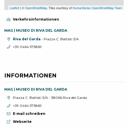
Leaflet
| ©
OpenStreetMap
, Tiles courtesy of
Humanitarian OpenStreetMap Team
Verkehrsinformationen
MAG | MUSEO DI RIVA DEL GARDA
aria.location:
Riva del Garda
- Piazza C. Battisti 3/A
aria.phone:
+39 0464 573869
INFORMATIONEN
MAG | MUSEO DI RIVA DEL GARDA
aria.location:
Piazza C. Battisti 3/A - 38066 Riva del Garda
aria.phone:
+39 0464 573869
E-mail schreiben
aria.website:
Webseite