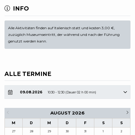
INFO
Alle Aktivitäten finden auf Italienisch statt und kosten 3,00 €,
zuzüglich Museumseintritt, der während und nach der Führung
genutzt werden kann.
ALLE TERMINE
09.08.2026
10:30 - 12:30 (Dauer 02 h 00 min)
AUGUST 2026
M
D
M
D
F
S
S
27
28
29
30
31
1
2