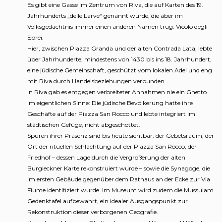
Es gibt eine Gasse im Zentrum von Riva, die auf Karten des 19.
Jahrhunderts „delle Larve“ genannt wurde, die aber im
Volksgedächtnis immer einen anderen Namen trug: Vicolo degli
Ebrei.
Hier, zwischen Piazza Granda und der alten Contrada Lata, lebte
über Jahrhunderte, mindestens von 1430 bis ins 18. Jahrhundert,
eine jüdische Gemeinschaft, geschützt vom lokalen Adel und eng
mit Riva durch Handelsbeziehungen verbunden.
In Riva gab es entgegen verbreiteter Annahmen nie ein Ghetto
im eigentlichen Sinne: Die jüdische Bevölkerung hatte ihre
Geschäfte auf der Piazza San Rocco und lebte integriert im
städtischen Gefüge, nicht abgeschottet.
Spuren ihrer Präsenz sind bis heute sichtbar: der Gebetsraum, der
Ort der rituellen Schlachtung auf der Piazza San Rocco, der
Friedhof – dessen Lage durch die Vergrößerung der alten
Burgleckner Karte rekonstruiert wurde – sowie die Synagoge, die
im ersten Gebäude gegenüber dem Rathaus an der Ecke zur Via
Fiume identifiziert wurde. Im Museum wird zudem die Mussulam
Gedenktafel aufbewahrt, ein idealer Ausgangspunkt zur
Rekonstruktion dieser verborgenen Geografie.