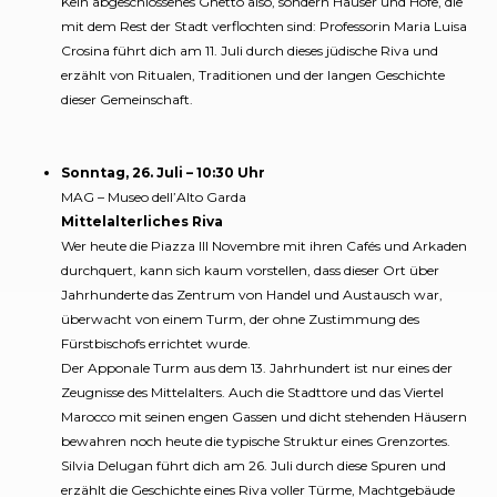
Kein abgeschlossenes Ghetto also, sondern Häuser und Höfe, die
mit dem Rest der Stadt verflochten sind: Professorin Maria Luisa
Crosina führt dich am 11. Juli durch dieses jüdische Riva und
erzählt von Ritualen, Traditionen und der langen Geschichte
dieser Gemeinschaft.
Sonntag, 26. Juli – 10:30 Uhr
MAG – Museo dell’Alto Garda
Mittelalterliches Riva
Wer heute die Piazza III Novembre mit ihren Cafés und Arkaden
durchquert, kann sich kaum vorstellen, dass dieser Ort über
Jahrhunderte das Zentrum von Handel und Austausch war,
überwacht von einem Turm, der ohne Zustimmung des
Fürstbischofs errichtet wurde.
Der Apponale Turm aus dem 13. Jahrhundert ist nur eines der
Zeugnisse des Mittelalters. Auch die Stadttore und das Viertel
Marocco mit seinen engen Gassen und dicht stehenden Häusern
bewahren noch heute die typische Struktur eines Grenzortes.
Silvia Delugan führt dich am 26. Juli durch diese Spuren und
erzählt die Geschichte eines Riva voller Türme, Machtgebäude