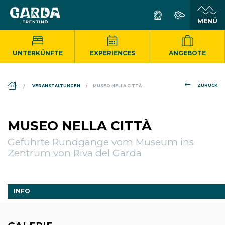
UNTERKÜNFTE
EXPERIENCES
ANGEBOTE
DS_BREADCRUMB.HOME
ZURÜCK
VERANSTALTUNGEN
MUSEO NELLA CITTÀ
MUSEO NELLA CITTÀ
Geführte Rundgänge vom Museum ins
Zentrum von Riva del Garda
INFO