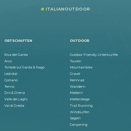
ITALIANOUTDOOR
ORTSCHAFTEN
OUTDOOR
Riva del Garda
Outdoor Friendly Unterkünfte
Arco
Touren
Torbole sul Garda & Nago
Mountainbike
Ledrotal
Gravel
Comano
Rennrad
Tenno
Wandern
Dro & Drena
Klettern
Valle dei Laghi
Klettersteige
Val di Gresta
Trail Running
Windsurfen
Segeln
Canyoning