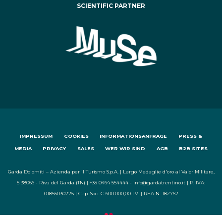
SCIENTIFIC PARTNER
IMPRESSUM
COOKIES
INFORMATIONSANFRAGE
PRESS &
MEDIA
PRIVACY
SALES
WER WIR SIND
AGB
B2B SITES
Garda Dolomiti – Azienda per il Turismo S.p.A. | Largo Medaglie d'oro al Valor Militare,
5 38066 - Riva del Garda (TN) | +39 0464 554444 - info@gardatrentino.it | P. IVA:
01855030225 | Cap. Soc. € 600.000,00 I.V. | REA N. 182762