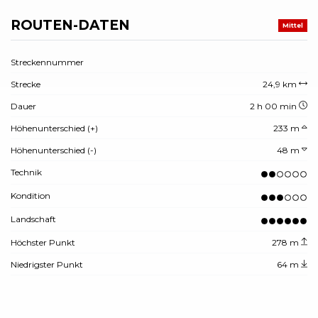
ROUTEN-DATEN
Mittel
Streckennummer
Strecke
24,9 km
Dauer
2 h 00 min
Höhenunterschied (+)
233 m
Höhenunterschied (-)
48 m
Technik
Kondition
Landschaft
Höchster Punkt
278 m
Niedrigster Punkt
64 m