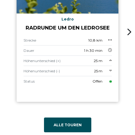
Ledro
RADRUNDE UM DEN LEDROSEE
Strecke
10,8 km
Dauer
1 h 30 min
Höhenunterschied (+)
25 m
Höhenunterschied (-)
25 m
Status
Offen
ALLE TOUREN