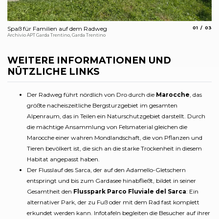
aria.slide_
aria.s
Spaß für Familien auf dem Radweg
01
03
De
Archivio APT Garda Trentino, Garda Trentino
Arc
WEITERE INFORMATIONEN UND
NÜTZLICHE LINKS
Der Radweg führt nördlich von Dro durch die
Marocche
, das
größte nacheiszeitliche Bergsturzgebiet im gesamten
Alpenraum, das in Teilen ein Naturschutzgebiet darstellt. Durch
die mächtige Ansammlung von Felsmaterial gleichen die
Marocche einer wahren Mondlandschaft, die von Pflanzen und
Tieren bevölkert ist, die sich an die starke Trockenheit in diesem
Habitat angepasst haben.
Der Flusslauf des Sarca, der auf den Adamello-Gletschern
entspringt und bis zum Gardasee hinabfließt, bildet in seiner
Gesamtheit den
Flusspark Parco Fluviale del Sarca
: Ein
alternativer Park, der zu Fuß oder mit dem Rad fast komplett
erkundet werden kann. Infotafeln begleiten die Besucher auf ihrer