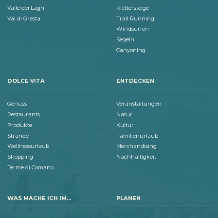
Valle dei Laghi
Klettersteige
Val di Gresta
Trail Running
Windsurfen
Segeln
Canyoning
DOLCE VITA
ENTDECKEN
Genuss
Veranstaltungen
Restaurants
Natur
Produkte
Kultur
Strände
Familienurlaub
Wellnessurlaub
Merchandising
Shopping
Nachhaltigkeit
Terme di Comano
WAS MACHE ICH IM...
PLANEN