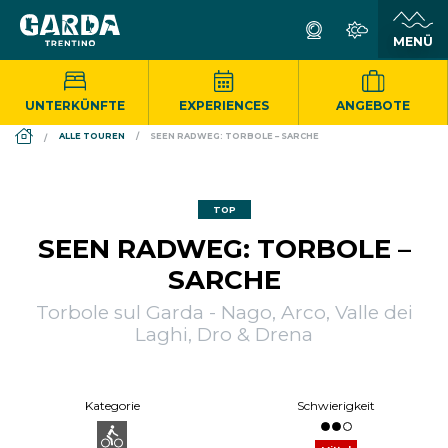
UNTERKÜNFTE
EXPERIENCES
ANGEBOTE
DS_BREADCRUMB.HOME
ALLE TOUREN
SEEN RADWEG: TORBOLE – SARCHE
TOP
SEEN RADWEG: TORBOLE –
SARCHE
Torbole sul Garda - Nago, Arco, Valle dei
Laghi, Dro & Drena
Kategorie
Schwierigkeit