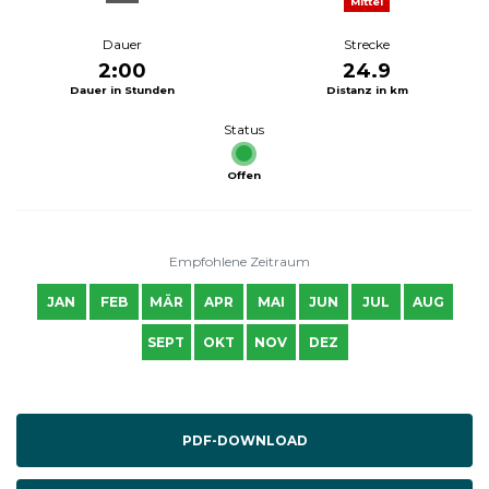
Mittel
Dauer
Strecke
2:00
24.9
Dauer in Stunden
Distanz in km
Status
Offen
Empfohlene Zeitraum
JAN
FEB
MÄR
APR
MAI
JUN
JUL
AUG
SEPT
OKT
NOV
DEZ
PDF-DOWNLOAD