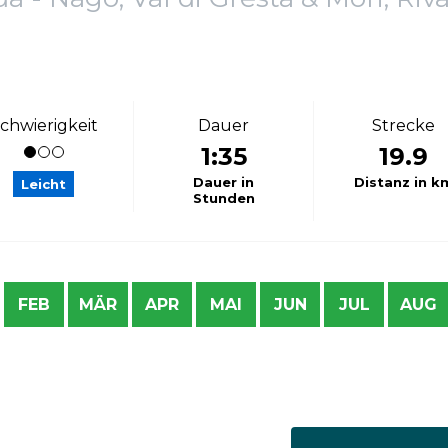
chwierigkeit
Dauer
Strecke
1:35
19.9
Dauer in
Distanz in k
Leicht
Stunden
FEB
MÄR
APR
MAI
JUN
JUL
AUG