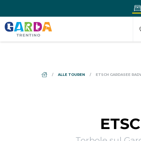
DS_BREADCRUMB.HOME
ALLE TOUREN
ETSCH GARDASEE RA
ETS
Torbole sul Gard