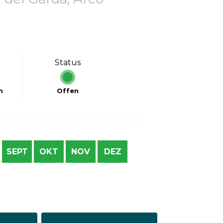
Status
m
Offen
SEPT
OKT
NOV
DEZ