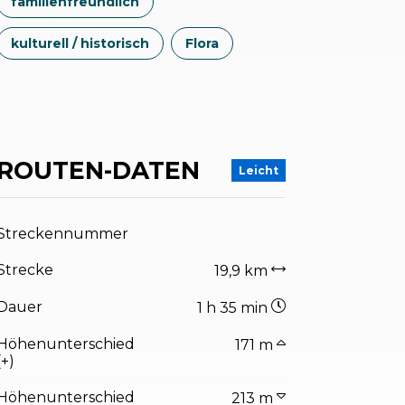
familienfreundlich
kulturell / historisch
Flora
ROUTEN-DATEN
Leicht
Streckennummer
Strecke
19,9 km
Dauer
1 h 35 min
Höhenunterschied
171 m
(+)
Höhenunterschied
213 m