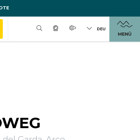
OTE
DEU
MENÜ
DWEG
a del Garda, Arco