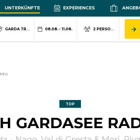
UNTERKÜNFTE
EXPERIENCES
ANGEB
GARDA TRENTINO
08.08. - 11.08.
2 PERSONEN
DWEG
TOP
CH GARDASEE RA
a - Nago, Val di Gresta & Mori, Riv