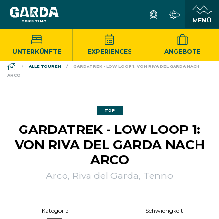
UNTERKÜNFTE
EXPERIENCES
ANGEBOTE
DS_BREADCRUMB.HOME
ALLE TOUREN
GARDATREK - LOW LOOP 1: VON RIVA DEL GARDA NACH
ARCO
TOP
GARDATREK - LOW LOOP 1:
VON RIVA DEL GARDA NACH
ARCO
Arco, Riva del Garda, Tenno
Kategorie
Schwierigkeit