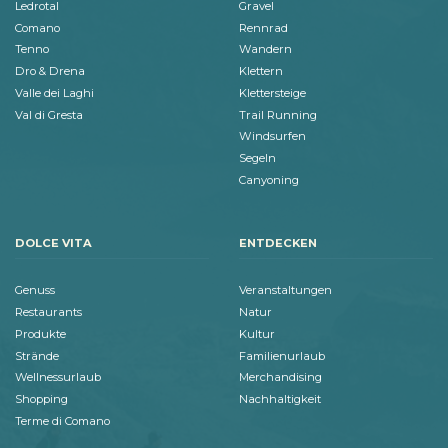
Ledrotal
Gravel
Comano
Rennrad
Tenno
Wandern
Dro & Drena
Klettern
Valle dei Laghi
Klettersteige
Val di Gresta
Trail Running
Windsurfen
Segeln
Canyoning
DOLCE VITA
ENTDECKEN
Genuss
Veranstaltungen
Restaurants
Natur
Produkte
Kultur
Strände
Familienurlaub
Wellnessurlaub
Merchandising
Shopping
Nachhaltigkeit
Terme di Comano