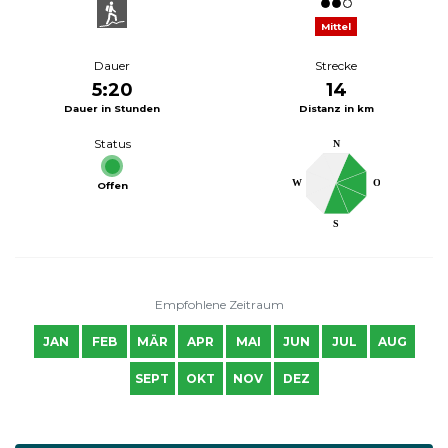
Mittel
Dauer
Strecke
5:20
14
Dauer in Stunden
Distanz in km
Status
N
W
O
Offen
S
Empfohlene Zeitraum
JAN
FEB
MÄR
APR
MAI
JUN
JUL
AUG
SEPT
OKT
NOV
DEZ