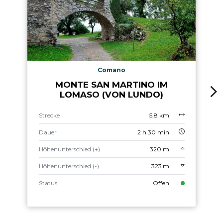
Comano
MONTE SAN MARTINO IM
LOMASO (VON LUNDO)
Strecke
5,8 km
Dauer
2 h 30 min
Höhenunterschied (+)
320 m
Höhenunterschied (-)
323 m
Status
Offen