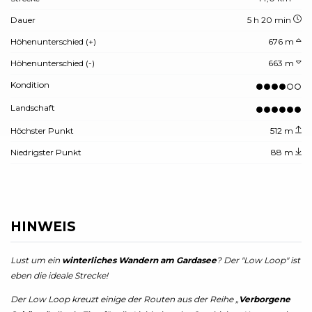
Dauer
5 h 20 min
Höhenunterschied (+)
676 m
Höhenunterschied (-)
663 m
Kondition
Landschaft
Höchster Punkt
512 m
Niedrigster Punkt
88 m
HINWEIS
Lust um ein
winterliches Wandern am Gardasee
? Der "Low Loop" ist
eben die ideale Strecke!
Der Low Loop kreuzt einige der Routen aus der Reihe „
Verborgene