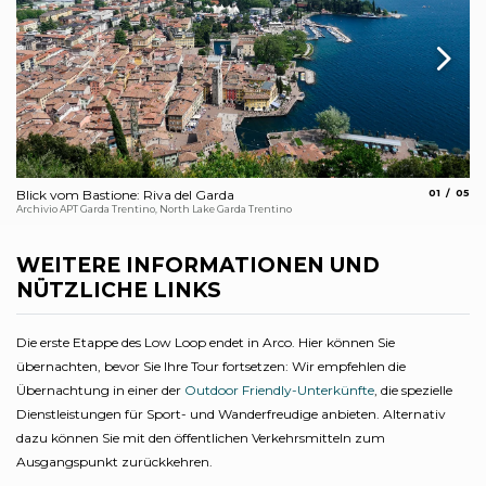
aria.slide_
aria.
Blick vom Bastione: Riva del Garda
01
05
De
Archivio APT Garda Trentino, North Lake Garda Trentino
Pat
WEITERE INFORMATIONEN UND
NÜTZLICHE LINKS
Die erste Etappe des Low Loop endet in Arco. Hier können Sie
übernachten, bevor Sie Ihre Tour fortsetzen: Wir empfehlen die
Übernachtung in einer der
Outdoor Friendly-Unterkünfte
, die spezielle
Dienstleistungen für Sport- und Wanderfreudige anbieten. Alternativ
dazu können Sie mit den öffentlichen Verkehrsmitteln zum
Ausgangspunkt zurückkehren.