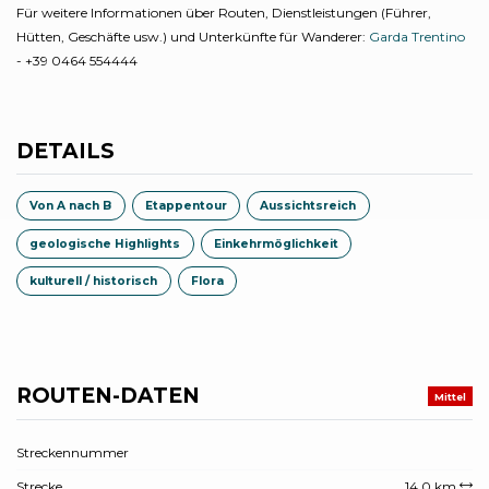
Für weitere Informationen über Routen, Dienstleistungen (Führer,
Hütten, Geschäfte usw.) und Unterkünfte für Wanderer:
Garda Trentino
- +39 0464 554444
DETAILS
Von A nach B
Etappentour
Aussichtsreich
geologische Highlights
Einkehrmöglichkeit
kulturell / historisch
Flora
ROUTEN-DATEN
Mittel
Streckennummer
Strecke
14,0 km