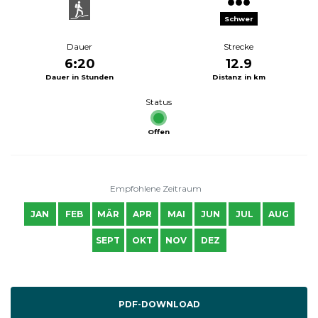
Schwer
Dauer
Strecke
6:20
12.9
Dauer in Stunden
Distanz in km
Status
Offen
Empfohlene Zeitraum
JAN
FEB
MÄR
APR
MAI
JUN
JUL
AUG
SEPT
OKT
NOV
DEZ
PDF-DOWNLOAD