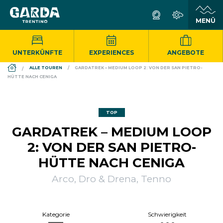
UNTERKÜNFTE
EXPERIENCES
ANGEBOTE
DS_BREADCRUMB.HOME
ALLE TOUREN
GARDATREK – MEDIUM LOOP 2: VON DER SAN PIETRO-
HÜTTE NACH CENIGA
TOP
GARDATREK – MEDIUM LOOP
2: VON DER SAN PIETRO-
HÜTTE NACH CENIGA
Arco, Dro & Drena, Tenno
Kategorie
Schwierigkeit