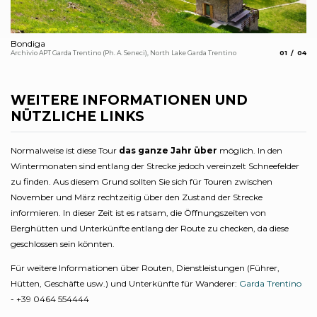
Bondiga
Al
aria.slide_
aria.
Archivio APT Garda Trentino (Ph. A. Seneci), North Lake Garda Trentino
01
04
vo
Out
WEITERE INFORMATIONEN UND
NÜTZLICHE LINKS
Normalweise ist diese Tour
das ganze Jahr über
möglich. In den
Wintermonaten sind entlang der Strecke jedoch vereinzelt Schneefelder
zu finden. Aus diesem Grund sollten Sie sich für Touren zwischen
November und März rechtzeitig über den Zustand der Strecke
informieren. In dieser Zeit ist es ratsam, die Öffnungszeiten von
Berghütten und Unterkünfte entlang der Route zu checken, da diese
geschlossen sein könnten.
Für weitere Informationen über Routen, Dienstleistungen (Führer,
Hütten, Geschäfte usw.) und Unterkünfte für Wanderer:
Garda Trentino
- +39 0464 554444