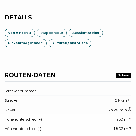
DETAILS
Von A nach B
Etappentour
Aussichtsreich
Einkehrmöglichkeit
kulturell / historisch
ROUTEN-DATEN
Schwer
Streckennummer
Strecke
12,9 km
Dauer
6 h 20 min
Höhenunterschied (+)
950 m
Höhenunterschied (-)
1.802 m