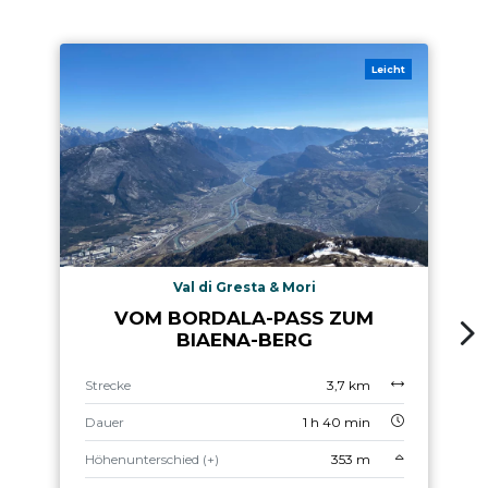
Leicht
Val di Gresta & Mori
VOM BORDALA-PASS ZUM
BIAENA-BERG
Strecke
3,7 km
Dauer
1 h 40 min
Höhenunterschied (+)
353 m