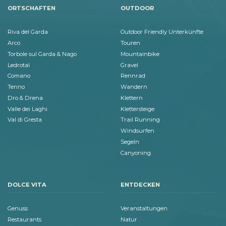
ORTSCHAFTEN
OUTDOOR
Riva del Garda
Outdoor Friendly Unterkünfte
Arco
Touren
Torbole sul Garda & Nago
Mountainbike
Ledrotal
Gravel
Comano
Rennrad
Tenno
Wandern
Dro & Drena
Klettern
Valle dei Laghi
Klettersteige
Val di Gresta
Trail Running
Windsurfen
Segeln
Canyoning
DOLCE VITA
ENTDECKEN
Genuss
Veranstaltungen
Restaurants
Natur