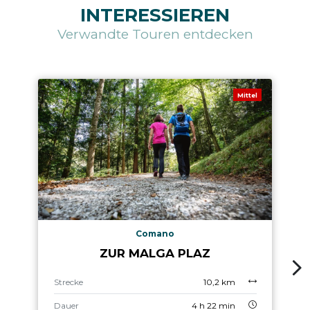
INTERESSIEREN
Verwandte Touren entdecken
Mittel
Comano
ZUR MALGA PLAZ
Strecke
10,2 km
Dauer
4 h 22 min