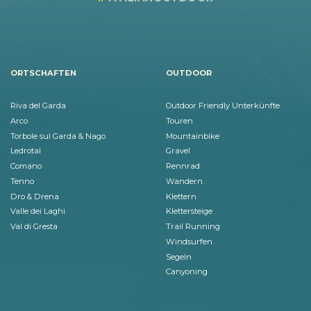
ORTSCHAFTEN
OUTDOOR
Riva del Garda
Outdoor Friendly Unterkünfte
Arco
Touren
Torbole sul Garda & Nago
Mountainbike
Ledrotal
Gravel
Comano
Rennrad
Tenno
Wandern
Dro & Drena
Klettern
Valle dei Laghi
Klettersteige
Val di Gresta
Trail Running
Windsurfen
Segeln
Canyoning