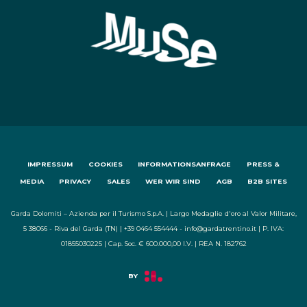
IMPRESSUM
COOKIES
INFORMATIONSANFRAGE
PRESS &
MEDIA
PRIVACY
SALES
WER WIR SIND
AGB
B2B SITES
Garda Dolomiti – Azienda per il Turismo S.p.A. | Largo Medaglie d'oro al Valor Militare,
5 38066 - Riva del Garda (TN) | +39 0464 554444 - info@gardatrentino.it | P. IVA:
01855030225 | Cap. Soc. € 600.000,00 I.V. | REA N. 182762