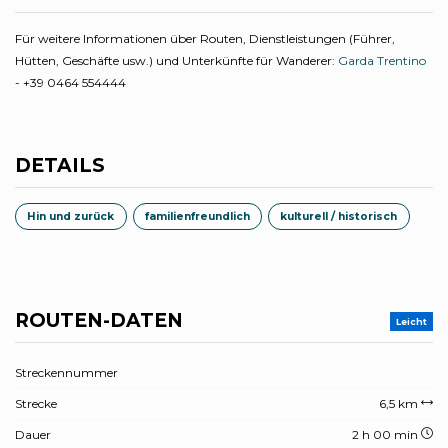
Für weitere Informationen über Routen, Dienstleistungen (Führer,
Hütten, Geschäfte usw.) und Unterkünfte für Wanderer:
Garda Trentino
- +39 0464 554444
DETAILS
Hin und zurück
familienfreundlich
kulturell / historisch
ROUTEN-DATEN
Leicht
Streckennummer
Strecke
6,5 km
Dauer
2 h 00 min