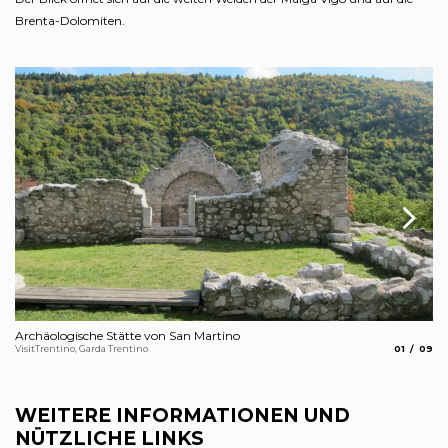
Brenta-Dolomiten.
Archäologische Stätte von San Martino
Ar
aria.slide_
aria.s
VisitTrentino, Garda Trentino
01
09
Vis
WEITERE INFORMATIONEN UND
NÜTZLICHE LINKS