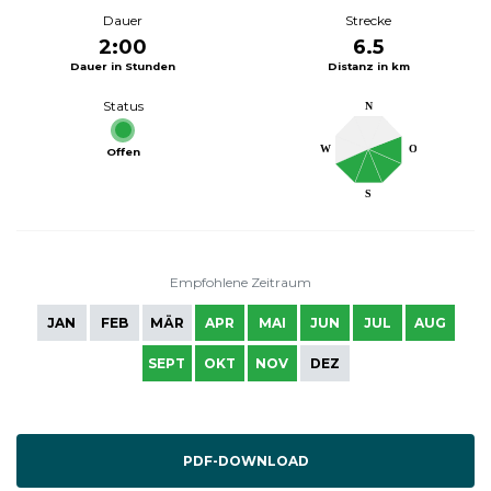
Dauer
Strecke
2:00
6.5
Dauer in Stunden
Distanz in km
Status
N
W
O
Offen
S
Empfohlene Zeitraum
JAN
FEB
MÄR
APR
MAI
JUN
JUL
AUG
SEPT
OKT
NOV
DEZ
PDF-DOWNLOAD