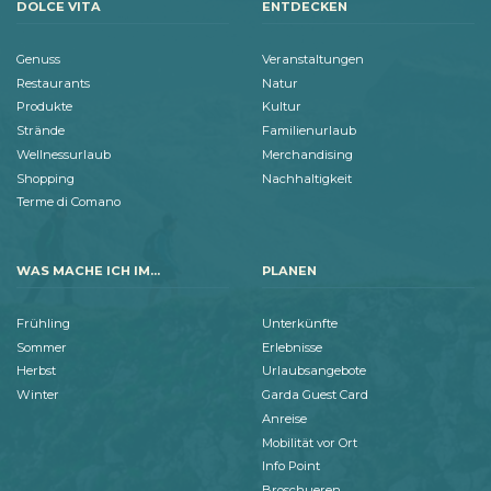
DOLCE VITA
ENTDECKEN
Genuss
Veranstaltungen
Restaurants
Natur
Produkte
Kultur
Strände
Familienurlaub
Wellnessurlaub
Merchandising
Shopping
Nachhaltigkeit
Terme di Comano
WAS MACHE ICH IM...
PLANEN
Frühling
Unterkünfte
Sommer
Erlebnisse
Herbst
Urlaubsangebote
Winter
Garda Guest Card
Anreise
Mobilität vor Ort
Info Point
Broschueren