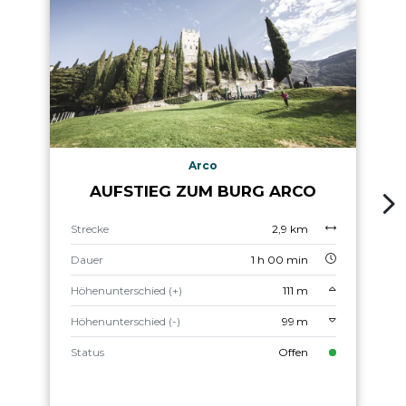
Arco
AUFSTIEG ZUM BURG ARCO
Strecke
2,9 km
Dauer
1 h 00 min
Höhenunterschied (+)
111 m
Höhenunterschied (-)
99 m
Status
Offen