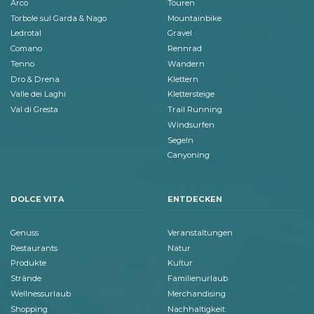
Arco
Touren
Torbole sul Garda & Nago
Mountainbike
Ledrotal
Gravel
Comano
Rennrad
Tenno
Wandern
Dro & Drena
Klettern
Valle dei Laghi
Klettersteige
Val di Gresta
Trail Running
Windsurfen
Segeln
Canyoning
DOLCE VITA
ENTDECKEN
Genuss
Veranstaltungen
Restaurants
Natur
Produkte
Kultur
Strände
Familienurlaub
Wellnessurlaub
Merchandising
Shopping
Nachhaltigkeit