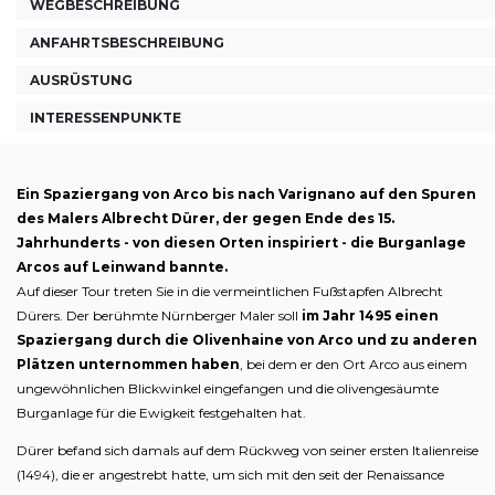
WEGBESCHREIBUNG
ANFAHRTSBESCHREIBUNG
AUSRÜSTUNG
INTERESSENPUNKTE
Ein Spaziergang von Arco bis nach Varignano auf den Spuren
des Malers Albrecht Dürer, der gegen Ende des 15.
Jahrhunderts - von diesen Orten inspiriert - die Burganlage
Arcos auf Leinwand bannte.
Auf dieser Tour treten Sie in die vermeintlichen Fußstapfen Albrecht
Dürers. Der berühmte Nürnberger Maler soll
im Jahr 1495 einen
Spaziergang durch die Olivenhaine von Arco und zu anderen
Plätzen unternommen haben
, bei dem er den Ort Arco aus einem
ungewöhnlichen Blickwinkel eingefangen und die olivengesäumte
Burganlage für die Ewigkeit festgehalten hat.
Dürer befand sich damals auf dem Rückweg von seiner ersten Italienreise
(1494), die er angestrebt hatte, um sich mit den seit der Renaissance