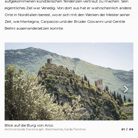
aufgekommenen künstlerischen Tendenzen vertraut zu machen. Sein
eigentliches Ziel war Venedig. Von dort aus hat er wahrscheinlich andere
Orte in Norditalien bereist, wo er sich mit den Werken der Meister seiner
Zeit, wie Mantegna, Carpaccio und der Brüder Giovanni und Gentile
Bellini auseinandersetzen konnte.
Blick auf die Burg von Arco
Di
aria.slide_
aria.s
Archivio Garda Trentino (ph. Watchsome), Garda Trentino
01
09
Sta