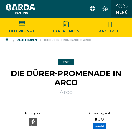
UNTERKÜNFTE
EXPERIENCES
ANGEBOTE
DS_BREADCRUMB.HOME
ALLE TOUREN
DIE DÜRER-PROMENADE IN ARCO
TOP
DIE DÜRER-PROMENADE IN
ARCO
Arco
Kategorie
Schwierigkeit
Leicht