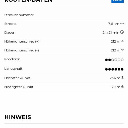
Leicht
Streckennummer
Strecke
7,6 km
Dauer
2 h 21 min
Höhenunterschied (+)
212 m
Höhenunterschied (-)
212 m
Kondition
Landschaft
Höchster Punkt
236 m
Niedrigster Punkt
79 m
HINWEIS