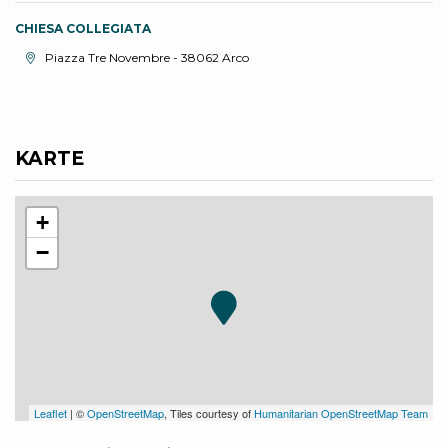
CHIESA COLLEGIATA
aria.location:
Piazza Tre Novembre - 38062 Arco
KARTE
+
−
Leaflet
| ©
OpenStreetMap
, Tiles courtesy of
Humanitarian OpenStreetMap Team