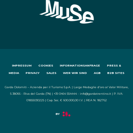
IMPRESSUM
COOKIES
INFORMATIONSANFRAGE
PRESS &
MEDIA
PRIVACY
SALES
WER WIR SIND
AGB
B2B SITES
Garda Dolomiti – Azienda per il Turismo S.p.A. | Largo Medaglie d'oro al Valor Militare,
5 38066 - Riva del Garda (TN) | +39 0464 554444 - info@gardatrentino.it | P. IVA:
01855030225 | Cap. Soc. € 600.000,00 I.V. | REA N. 182762