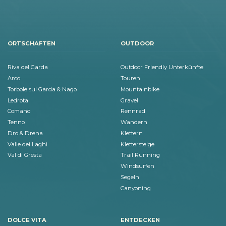
ORTSCHAFTEN
OUTDOOR
Riva del Garda
Outdoor Friendly Unterkünfte
Arco
Touren
Torbole sul Garda & Nago
Mountainbike
Ledrotal
Gravel
Comano
Rennrad
Tenno
Wandern
Dro & Drena
Klettern
Valle dei Laghi
Klettersteige
Val di Gresta
Trail Running
Windsurfen
Segeln
Canyoning
DOLCE VITA
ENTDECKEN