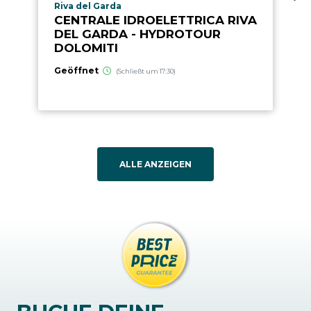
aria.poi_location_prefix
Riva del Garda
CENTRALE IDROELETTRICA RIVA
DEL GARDA - HYDROTOUR
DOLOMITI
Geöffnet
(Schließt um 17:30)
ALLE ANZEIGEN