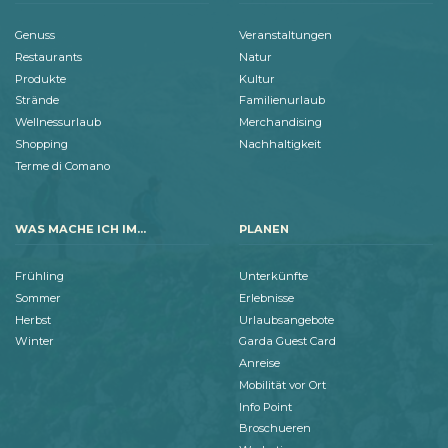
Genuss
Veranstaltungen
Restaurants
Natur
Produkte
Kultur
Strände
Familienurlaub
Wellnessurlaub
Merchandising
Shopping
Nachhaltigkeit
Terme di Comano
WAS MACHE ICH IM...
PLANEN
Frühling
Unterkünfte
Sommer
Erlebnisse
Herbst
Urlaubsangebote
Winter
Garda Guest Card
Anreise
Mobilität vor Ort
Info Point
Broschueren