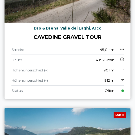
Dro & Drena, Valle dei Laghi, Arco
CAVEDINE GRAVEL TOUR
Strecke
45,0 km
Dauer
4 h 25 min
Höhenunterschied (+)
901 m
Höhenunterschied (-)
912 m
Status
Offen
Mittel