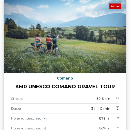
Mittel
Comano
KM0 UNESCO COMANO GRAVEL TOUR
Strecke
39,6 km
Dauer
3 h 40 min
Höhenunterschied (+)
879 m
Höhenunterschied (-)
874 m