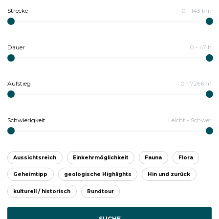
Strecke
0
-
143
km
Dauer
0
-
47
h
Aufstieg
0
-
7266
m
Schwierigkeit
Leicht
-
Schwer
Aussichtsreich
Einkehrmöglichkeit
Fauna
Flora
Geheimtipp
geologische Highlights
Hin und zurück
kulturell / historisch
Rundtour
SUCHE