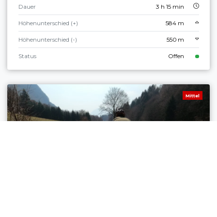
Dauer
3 h 15 min
Höhenunterschied (+)
584 m
Höhenunterschied (-)
550 m
Status
Offen
Mittel
Torbole sul Garda - Nago, Comano, Arco, Riva del