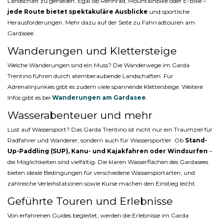
Landschaft zu genießen. Egal ob Rennrad, Mountainbike oder E-Bike –
jede Route bietet spektakuläre Ausblicke
und sportliche
Herausforderungen. Mehr dazu auf der Seite zu Fahrradtouren am
Gardasee.
Wanderungen und Klettersteige
Welche Wanderungen sind ein Muss? Die Wanderwege im Garda
Trentino führen durch atemberaubende Landschaften. Für
Adrenalinjunkies gibt es zudem viele spannende Klettersteige. Weitere
Infos gibt es bei
Wanderungen am Gardasee
.
Wasserabenteuer und mehr
Lust auf Wassersport? Das Garda Trentino ist nicht nur ein Traumziel für
Radfahrer und Wanderer, sondern auch für Wassersportler. Ob
Stand-
Up-Paddling (SUP), Kanu- und Kajakfahren oder Windsurfen
–
die Möglichkeiten sind vielfältig. Die klaren Wasserflächen des Gardasees
bieten ideale Bedingungen für verschiedene Wassersportarten, und
zahlreiche Verleihstationen sowie Kurse machen den Einstieg leicht.
Geführte Touren und Erlebnisse
Von erfahrenen Guides begleitet, werden die Erlebnisse im Garda