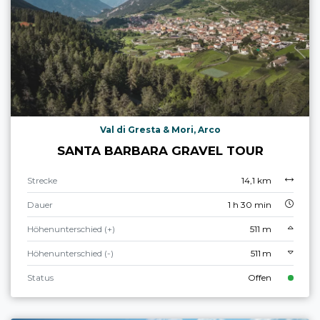
Val di Gresta & Mori, Arco
SANTA BARBARA GRAVEL TOUR
Strecke
14,1 km
Dauer
1 h 30 min
Höhenunterschied (+)
511 m
Höhenunterschied (-)
511 m
Status
Offen