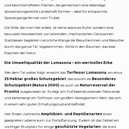
und bewirtschafteten Flächen, die gemeinsam eine lebendige,
abwechslungsreiche Landschaft formen – ideal für entspannte
Spaziergänge fernab vom Trubel.
Die Stille, die man hier erlebt, ist keine absolute Ruhe, sondern eine
bewusste Abwesenheit von störenden, mechanischen Geräuschen.
Stattdessen begleiten natürliche Klänge die Besucherinnen und Besucher
durch das ganze Tal: Vogelstimmen, Wind in den Bäumen, das leise
Rascheln der Natur.
Die Umweltqualität der Lomasona – ein wertvolles Erbe
Wer dem Tal weiter folgt, erreicht das
Torfmoor Lomasona
, ein etwa
25 Hektar großes Schutzgebiet
, das sowohl als
Besonderes
Schutzgebiet (Natura 2000)
als auch als
Naturreservat der
Provinz
ausgewiesen ist. Es liegt am Fuß beeindruckender Felswände
und beherbergt ein Torfmoor von großem ökologischem Wert, das sich
in einem sehr guten Erhaltungszustand befindet.
Hier finden zahlreiche
Amphibien- und Reptilienarten
einen
geeigneten Lebensraum zur Fortpflanzung. Zudem ist das Gebiet ein
wichtiger Brutplatz für einige
geschützte Vogelarten
, die stark