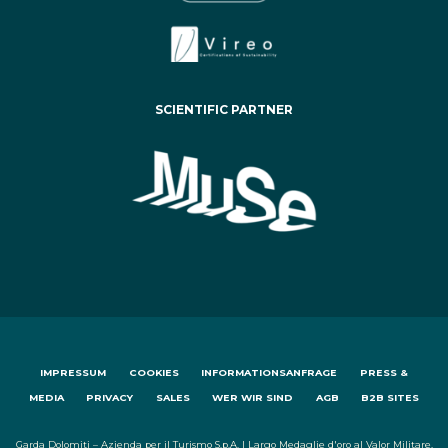
SCIENTIFIC PARTNER
IMPRESSUM
COOKIES
INFORMATIONSANFRAGE
PRESS &
MEDIA
PRIVACY
SALES
WER WIR SIND
AGB
B2B SITES
Garda Dolomiti – Azienda per il Turismo S.p.A. | Largo Medaglie d'oro al Valor Militare,