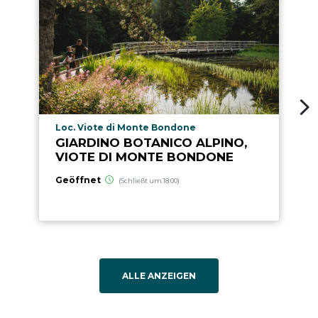
aria.poi_location_prefix
Loc. Viote di Monte Bondone
GIARDINO BOTANICO ALPINO,
VIOTE DI MONTE BONDONE
Geöffnet
(Schließt um 18:00)
ALLE ANZEIGEN