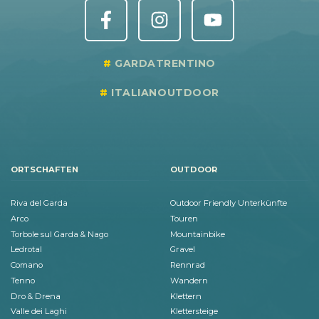
GARDATRENTINO
ITALIANOUTDOOR
ORTSCHAFTEN
OUTDOOR
Riva del Garda
Outdoor Friendly Unterkünfte
Arco
Touren
Torbole sul Garda & Nago
Mountainbike
Ledrotal
Gravel
Comano
Rennrad
Tenno
Wandern
Dro & Drena
Klettern
Valle dei Laghi
Klettersteige