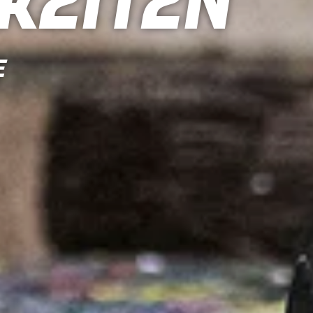
keiten
E