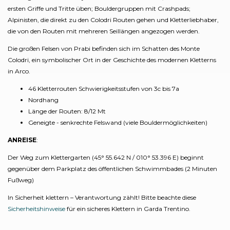
ersten Griffe und Tritte üben; Bouldergruppen mit Crashpads;
Alpinisten, die direkt zu den Colodri Routen gehen und Kletterliebhaber,
die von den Routen mit mehreren Seillängen angezogen werden.
Die großen Felsen von Prabi befinden sich im Schatten des Monte
Colodri, ein symbolischer Ort in der Geschichte des modernen Kletterns
in Arco.
46 Kletterrouten Schwierigkeitsstufen von 3c bis 7a
Nordhang
Länge der Routen: 8/12 Mt
Geneigte - senkrechte Felswand (viele Bouldermöglichkeiten)
ANREISE
:
Der Weg zum Klettergarten (45° 55.642 N / 010° 53.396 E) beginnt
gegenüber dem Parkplatz des öffentlichen Schwimmbades (2 Minuten
Fußweg)
In Sicherheit klettern – Verantwortung zählt! Bitte beachte diese
Sicherheitshinweise
für ein sicheres Klettern in Garda Trentino.