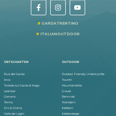
GARDATRENTINO
ITALIANOUTDOOR
ORTSCHAFTEN
OUTDOOR
Riva del Garda
Outdoor Friendly Unterkünfte
Arco
Touren
Torbole sul Garda & Nago
Mountainbike
Ledrotal
Gravel
Comano
Rennrad
Tenno
Wandern
Dro & Drena
Klettern
Valle dei Laghi
Klettersteige