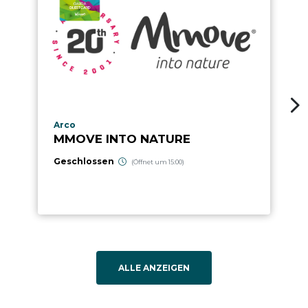
aria.poi_location_prefix
Arco
MMOVE INTO NATURE
Geschlossen
(Öffnet um 15:00)
ALLE ANZEIGEN