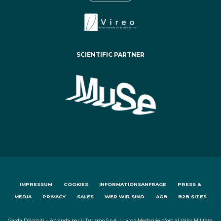
SCIENTIFIC PARTNER
IMPRESSUM
COOKIES
INFORMATIONSANFRAGE
PRESS &
MEDIA
PRIVACY
SALES
WER WIR SIND
AGB
B2B SITES
Garda Dolomiti – Azienda per il Turismo S.p.A. | Largo Medaglie d'oro al Valor Militare,