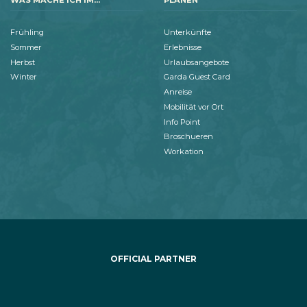
Frühling
Unterkünfte
Sommer
Erlebnisse
Herbst
Urlaubsangebote
Winter
Garda Guest Card
Anreise
Mobilität vor Ort
Info Point
Broschueren
Workation
OFFICIAL PARTNER