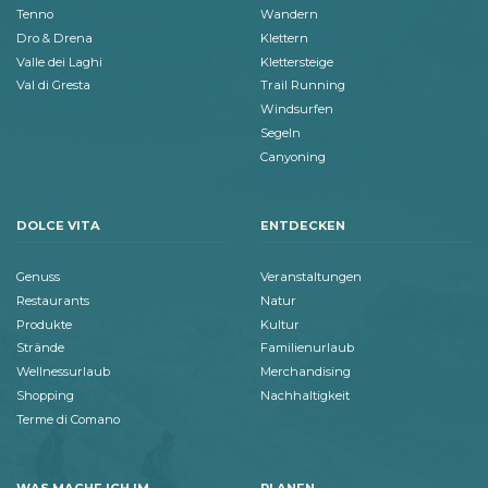
Tenno
Wandern
Dro & Drena
Klettern
Valle dei Laghi
Klettersteige
Val di Gresta
Trail Running
Windsurfen
Segeln
Canyoning
DOLCE VITA
ENTDECKEN
Genuss
Veranstaltungen
Restaurants
Natur
Produkte
Kultur
Strände
Familienurlaub
Wellnessurlaub
Merchandising
Shopping
Nachhaltigkeit
Terme di Comano
WAS MACHE ICH IM...
PLANEN