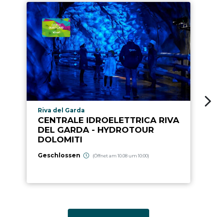
aria.poi_location_prefix
Riva del Garda
CENTRALE IDROELETTRICA RIVA
DEL GARDA - HYDROTOUR
DOLOMITI
Geschlossen
(Öffnet am 10.08 um 10:00)