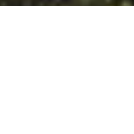
DS_BREADCRUMB.HOME
ORTSCHAFTEN
RIVA DEL GARDA
TOUREN
TOUREN IN RIVA DEL GARDA AM
GARDASEE
Im Gebiet rund um Riva del Garda gibt es zahlreiche Routen
und Strecken für Outdoor-Fans, aber auch für diejenigen, die
einfach nur im Grünen spazieren und die Schönheit der
Landschaft genießen möchten. Spaziergänge am Seeufer,
Trekking in den Bergen ringsherum, Klettersteige und sogar
Möglichkeiten zum Stand-Up-Paddling (SUP): Du musst nur
auswählen, was dir am besten gefällt und kannst dich dann
auf einen unvergesslichen Tag unter freiem Himmel freuen.