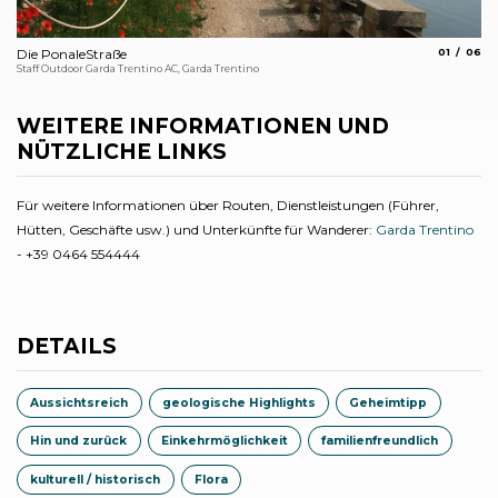
aria.slide_
aria.s
Die PonaleStraße
01
06
Di
Staff Outdoor Garda Trentino AC, Garda Trentino
Sta
WEITERE INFORMATIONEN UND
NÜTZLICHE LINKS
Für weitere Informationen über Routen, Dienstleistungen (Führer,
Hütten, Geschäfte usw.) und Unterkünfte für Wanderer:
Garda Trentino
- +39 0464 554444
DETAILS
Aussichtsreich
geologische Highlights
Geheimtipp
Hin und zurück
Einkehrmöglichkeit
familienfreundlich
kulturell / historisch
Flora