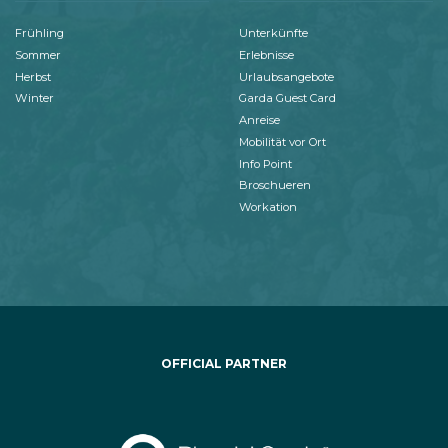
Frühling
Unterkünfte
Sommer
Erlebnisse
Herbst
Urlaubsangebote
Winter
Garda Guest Card
Anreise
Mobilität vor Ort
Info Point
Broschueren
Workation
OFFICIAL PARTNER