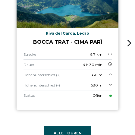
Riva del Garda, Ledro
BOCCA TRAT - CIMA PARÌ
Strecke
9,7 km
Dauer
4 h 30 min
Höhenunterschied (+)
580 m
Höhenunterschied (-)
580 m
Status
Offen
ALLE TOUREN