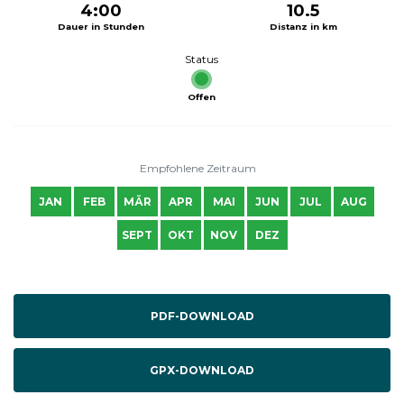
4:00
10.5
Dauer in Stunden
Distanz in km
Status
Offen
Empfohlene Zeitraum
JAN
FEB
MÄR
APR
MAI
JUN
JUL
AUG
SEPT
OKT
NOV
DEZ
PDF-DOWNLOAD
GPX-DOWNLOAD