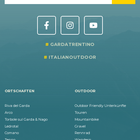
GARDATRENTINO
ITALIANOUTDOOR
ORTSCHAFTEN
OUTDOOR
Riva del Garda
Outdoor Friendly Unterkünfte
Arco
Touren
Torbole sul Garda & Nago
Mountainbike
Ledrotal
Gravel
Comano
Rennrad
Tenno
Wandern