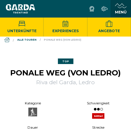
UNTERKÜNFTE
EXPERIENCES
ANGEBOTE
DS_BREADCRUMB.HOME
ALLE TOUREN
PONALE WEG (VON LEDRO)
TOP
PONALE WEG (VON LEDRO)
Riva del Garda, Ledro
Kategorie
Schwierigkeit
Mittel
Dauer
Strecke