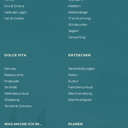
Dro & Drena
Klettern
Valle dei Laghi
Klettersteige
Val di Gresta
Trail Running
Windsurfen
Segeln
Canyoning
DOLCE VITA
ENTDECKEN
Genuss
Veranstaltungen
Restaurants
Natur
Produkte
Kultur
Strände
Familienurlaub
Wellnessurlaub
Merchandising
Shopping
Nachhaltigkeit
Terme di Comano
WAS MACHE ICH IM...
PLANEN