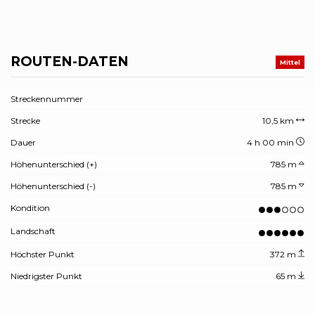
ROUTEN-DATEN
Mittel
Streckennummer
Strecke
10,5 km
Dauer
4 h 00 min
Höhenunterschied (+)
785 m
Höhenunterschied (-)
785 m
Kondition
Landschaft
Höchster Punkt
372 m
Niedrigster Punkt
65 m