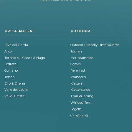
ORTSCHAFTEN
OUTDOOR
Riva del Garda
Outdoor Friendly Unterkünfte
Arco
Touren
Torbole sul Garda & Nago
Mountainbike
Ledrotal
Gravel
Comano
Rennrad
Tenno
Wandern
Dro & Drena
Klettern
Valle dei Laghi
Klettersteige
Val di Gresta
Trail Running
Windsurfen
Segeln
Canyoning