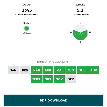
Dauer
Strecke
2:45
5.2
Dauer in Stunden
Distanz in km
Status
N
W
O
Offen
S
Empfohlene Zeitraum
JAN
FEB
MÄR
APR
MAI
JUN
JUL
AUG
SEPT
OKT
NOV
DEZ
PDF-DOWNLOAD