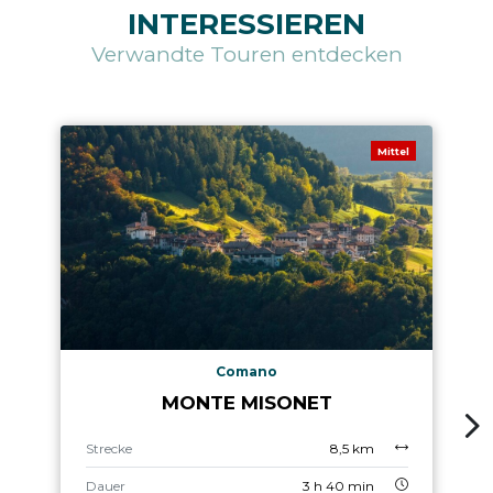
INTERESSIEREN
Verwandte Touren entdecken
Mittel
Comano
MONTE MISONET
Strecke
8,5 km
Dauer
3 h 40 min