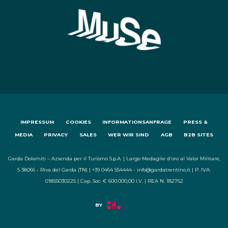
IMPRESSUM
COOKIES
INFORMATIONSANFRAGE
PRESS &
MEDIA
PRIVACY
SALES
WER WIR SIND
AGB
B2B SITES
Garda Dolomiti – Azienda per il Turismo S.p.A. | Largo Medaglie d'oro al Valor Militare,
5 38066 - Riva del Garda (TN) | +39 0464 554444 - info@gardatrentino.it | P. IVA:
01855030225 | Cap. Soc. € 600.000,00 I.V. | REA N. 182762