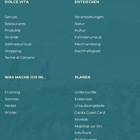
DOLCE VITA
ENTDECKEN
Genuss
Veranstaltungen
Restaurants
Natur
Produkte
Kultur
Strände
Familienurlaub
Wellnessurlaub
Merchandising
Shopping
Nachhaltigkeit
Terme di Comano
WAS MACHE ICH IM...
PLANEN
Frühling
Unterkünfte
Sommer
Erlebnisse
Herbst
Urlaubsangebote
Winter
Garda Guest Card
Anreise
Mobilität vor Ort
Info Point
Broschueren