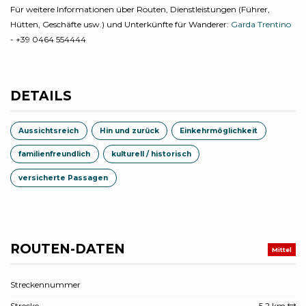
Für weitere Informationen über Routen, Dienstleistungen (Führer,
Hütten, Geschäfte usw.) und Unterkünfte für Wanderer:
Garda Trentino
- +39 0464 554444
DETAILS
Aussichtsreich
Hin und zurück
Einkehrmöglichkeit
familienfreundlich
kulturell / historisch
versicherte Passagen
ROUTEN-DATEN
Mittel
Streckennummer
Strecke
5,2 km