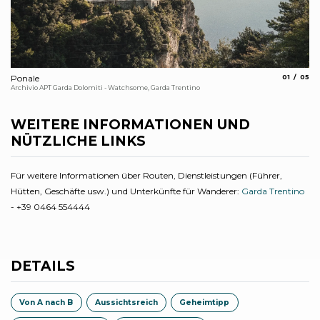
aria.slide_
aria.
Ponale
01
05
Po
Archivio APT Garda Dolomiti - Watchsome, Garda Trentino
Arc
WEITERE INFORMATIONEN UND
NÜTZLICHE LINKS
Für weitere Informationen über Routen, Dienstleistungen (Führer,
Hütten, Geschäfte usw.) und Unterkünfte für Wanderer:
Garda Trentino
- +39 0464 554444
DETAILS
Von A nach B
Aussichtsreich
Geheimtipp