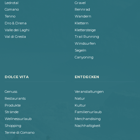
Ledrotal
Gravel
Comano
Rennrad
Tenno
Wandern
Dro & Drena
Klettern
Valle dei Laghi
Klettersteige
Val di Gresta
Trail Running
Windsurfen
Segeln
Canyoning
DOLCE VITA
ENTDECKEN
Genuss
Veranstaltungen
Restaurants
Natur
Produkte
Kultur
Strände
Familienurlaub
Wellnessurlaub
Merchandising
Shopping
Nachhaltigkeit
Terme di Comano