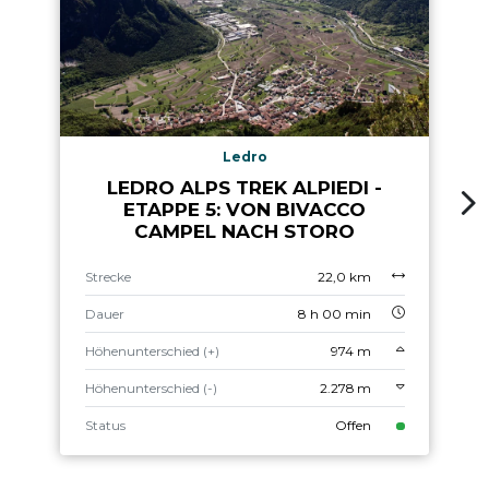
Ledro
LEDRO ALPS TREK ALPIEDI -
ETAPPE 5: VON BIVACCO
CAMPEL NACH STORO
Strecke
22,0 km
Dauer
8 h 00 min
Höhenunterschied (+)
974 m
Höhenunterschied (-)
2.278 m
Status
Offen