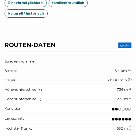
Einkehrmöglichkeit
familienfreundlich
kulturell / historisch
ROUTEN-DATEN
Leicht
Streckennummer
Strecke
6,4 km
Dauer
3 h 00 min
Höhenunterschied (+)
736 m
Höhenunterschied (-)
272 m
Kondition
Landschaft
Höchster Punkt
532 m