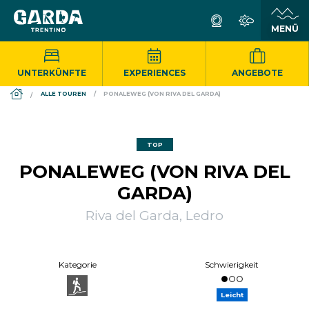
UNTERKÜNFTE
EXPERIENCES
ANGEBOTE
DS_BREADCRUMB.HOME
ALLE TOUREN
PONALEWEG (VON RIVA DEL GARDA)
TOP
PONALEWEG (VON RIVA DEL
GARDA)
Riva del Garda, Ledro
Kategorie
Schwierigkeit
Leicht