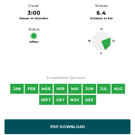
Dauer
Strecke
3:00
6.4
Dauer in Stunden
Distanz in km
Status
N
W
O
Offen
S
Empfohlene Zeitraum
JAN
FEB
MÄR
APR
MAI
JUN
JUL
AUG
SEPT
OKT
NOV
DEZ
PDF-DOWNLOAD