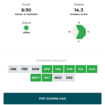
Dauer
Strecke
6:30
14.3
Dauer in Stunden
Distanz in km
Status
N
W
O
Offen
S
Empfohlene Zeitraum
JAN
FEB
MÄR
APR
MAI
JUN
JUL
AUG
SEPT
OKT
NOV
DEZ
PDF-DOWNLOAD