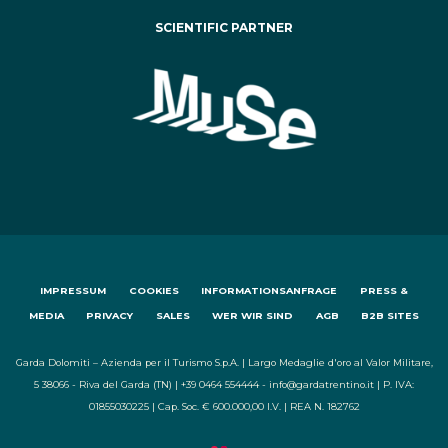
SCIENTIFIC PARTNER
IMPRESSUM
COOKIES
INFORMATIONSANFRAGE
PRESS &
MEDIA
PRIVACY
SALES
WER WIR SIND
AGB
B2B SITES
Garda Dolomiti – Azienda per il Turismo S.p.A. | Largo Medaglie d'oro al Valor Militare,
5 38066 - Riva del Garda (TN) | +39 0464 554444 - info@gardatrentino.it | P. IVA:
01855030225 | Cap. Soc. € 600.000,00 I.V. | REA N. 182762