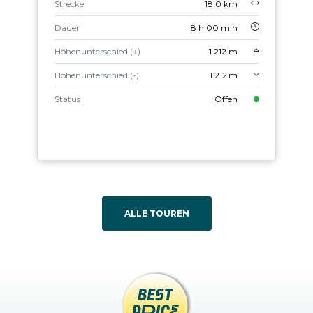
Strecke
18,0 km
Dauer
8 h 00 min
Höhenunterschied (+)
1.212 m
Höhenunterschied (-)
1.212 m
Status
Offen
ALLE TOUREN