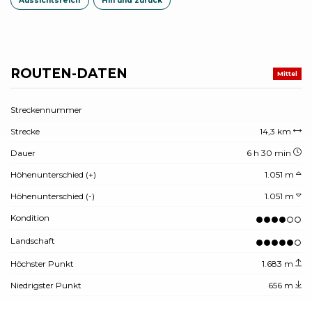
Aussichtsreich
Hin und zurück
ROUTEN-DATEN
Mittel
Streckennummer
Strecke
14,3 km
Dauer
6 h 30 min
Höhenunterschied (+)
1.051 m
Höhenunterschied (-)
1.051 m
Kondition
Landschaft
Höchster Punkt
1.683 m
Niedrigster Punkt
656 m