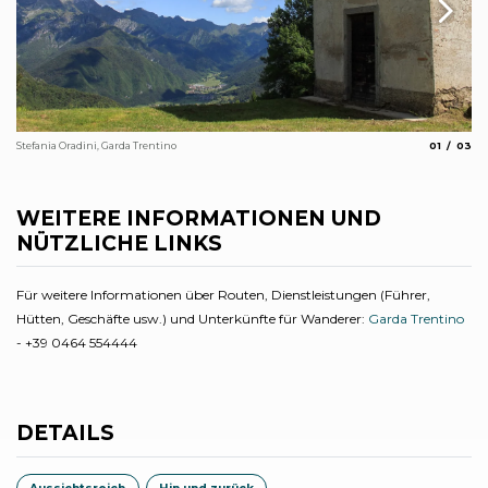
aria.slide_
aria.s
01
03
Stefania Oradini, Garda Trentino
Ste
WEITERE INFORMATIONEN UND
NÜTZLICHE LINKS
Für weitere Informationen über Routen, Dienstleistungen (Führer,
Hütten, Geschäfte usw.) und Unterkünfte für Wanderer:
Garda Trentino
- +39 0464 554444
DETAILS