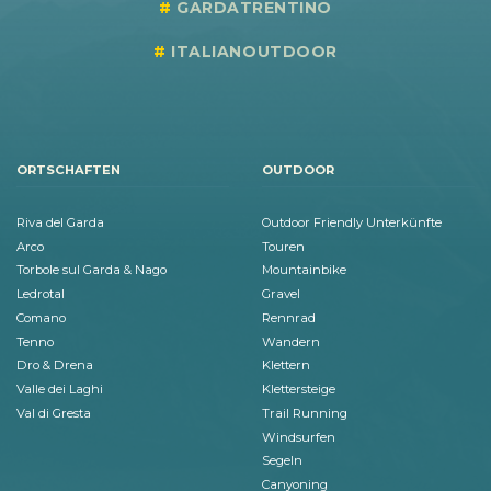
GARDATRENTINO
ITALIANOUTDOOR
ORTSCHAFTEN
OUTDOOR
Riva del Garda
Outdoor Friendly Unterkünfte
Arco
Touren
Torbole sul Garda & Nago
Mountainbike
Ledrotal
Gravel
Comano
Rennrad
Tenno
Wandern
Dro & Drena
Klettern
Valle dei Laghi
Klettersteige
Val di Gresta
Trail Running
Windsurfen
Segeln
Canyoning