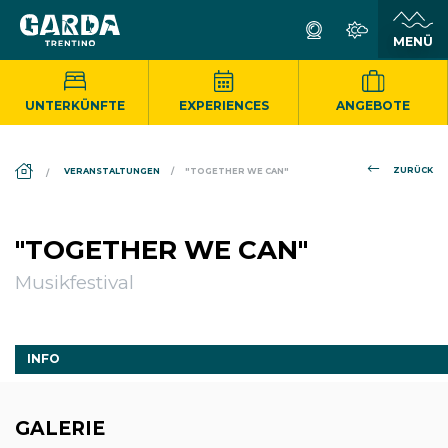
UNTERKÜNFTE
EXPERIENCES
ANGEBOTE
DS_BREADCRUMB.HOME
ZURÜCK
VERANSTALTUNGEN
"TOGETHER WE CAN"
"TOGETHER WE CAN"
Musikfestival
INFO
GALERIE