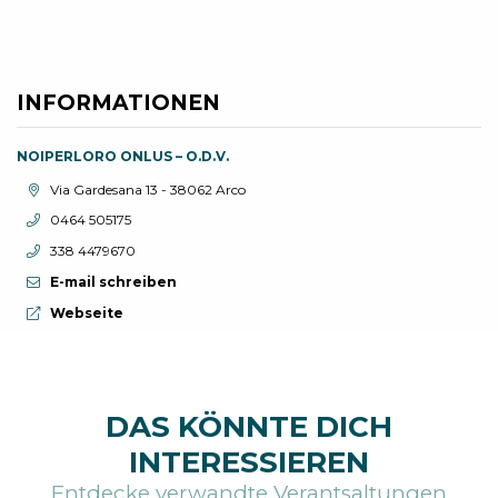
INFORMATIONEN
NOIPERLORO ONLUS – O.D.V.
aria.location:
Via Gardesana 13 - 38062 Arco
aria.phone:
0464 505175
aria.phone:
338 4479670
E-mail schreiben
aria.website:
Webseite
DAS KÖNNTE DICH
INTERESSIEREN
Entdecke verwandte Verantsaltungen