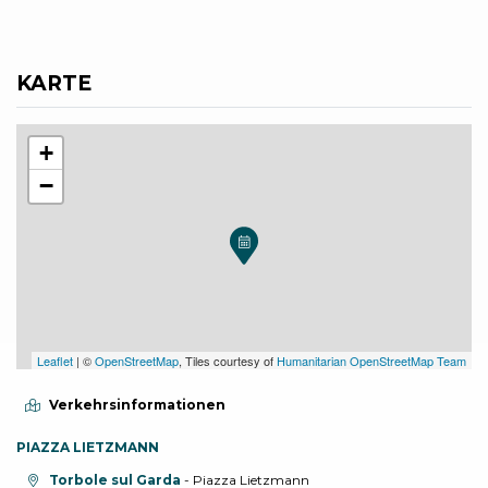
KARTE
+
−
Leaflet
| ©
OpenStreetMap
, Tiles courtesy of
Humanitarian OpenStreetMap Team
Verkehrsinformationen
PIAZZA LIETZMANN
aria.location:
Torbole sul Garda
- Piazza Lietzmann