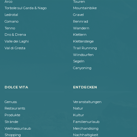
Arco
Touren
Torbole sul Garda & Nago
Mountainbike
Ledrotal
Gravel
Comano
Rennrad
Tenno
Wandern
Dro & Drena
Klettern
Valle dei Laghi
Klettersteige
Val di Gresta
Trail Running
Windsurfen
Segeln
Canyoning
DOLCE VITA
ENTDECKEN
Genuss
Veranstaltungen
Restaurants
Natur
Produkte
Kultur
Strände
Familienurlaub
Wellnessurlaub
Merchandising
Shopping
Nachhaltigkeit